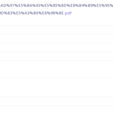
E5%AD%97%E5%BA%93%E5%85%8D%E8%B4%B9%E5%95
D%83%E5%A3%B0%E6%98%8E.
pdf