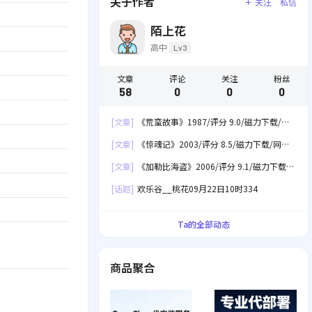
关于作者
关注
私信
陌上花
高中
Lv3
文章
评论
关注
粉丝
58
0
0
0
[文章]
《荒蛮故事》1987/评分 9.0/磁力下载/网
盘下载
[文章]
《惊魂记》2003/评分 8.5/磁力下载/网盘
下载
[文章]
《加勒比海盗》2006/评分 9.1/磁力下载/
网盘下载
[话题]
欢乐谷__桃花09月22日10时334
Ta的全部动态
商品聚合