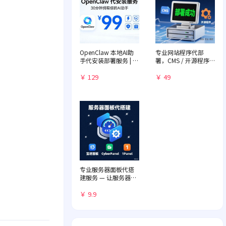
OpenClaw 本地AI助
专业网站程序代部
手代安装部署服务 | 远
署，CMS / 开源程序
程一对一配置 | 赠送入
快速落地
门教程
￥ 129
￥ 49
专业服务器面板代搭
建服务 — 让服务器管
理化繁为简
￥ 9.9