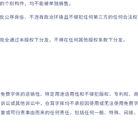
立的个别构件，均不能被单独销售。
违反公序良俗、不违背政治环境且不侵犯任何第三方的任何合法
须完全通过本授权下分发，不得在任何其他授权条款下分发。
对免费字体的适销性、特定用途适用性和不侵犯版权、专利权、
权诉讼或其他诉讼中，仓耳字库均不承担因使用或无法使用免费
损害或可归责事由而来的任何责任，包括任何一般、特殊、间接