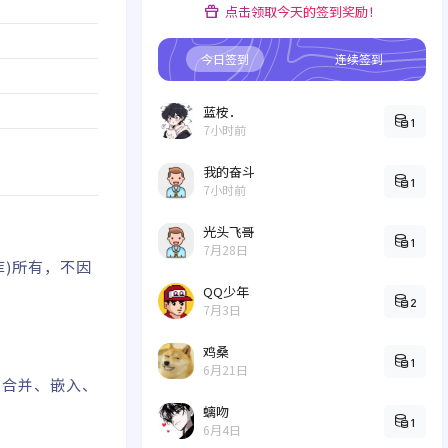
点击领取今天的签到奖励！
今日签到
连续签到
蓝桉．
1
7小时前
我的奋斗
1
7小时前
光头飞哥
1
7月28日
库)所有，不因
QQ少年
2
7月3日
鸡桑
1
6月21日
、合并、嵌入、
螭吻
1
6月4日