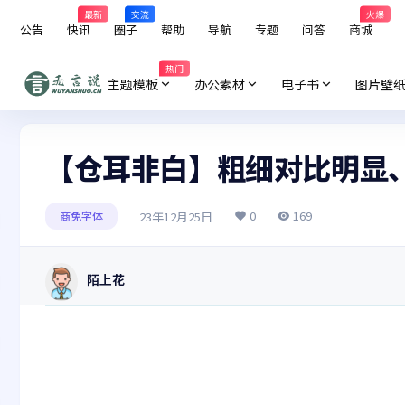
最新
交流
火爆
公告
快讯
圈子
帮助
导航
专题
问答
商城
热门
主题模板
办公素材
电子书
图片壁
【仓耳非白】粗细对比明显
0
169
23年12月25日
商免字体
陌上花