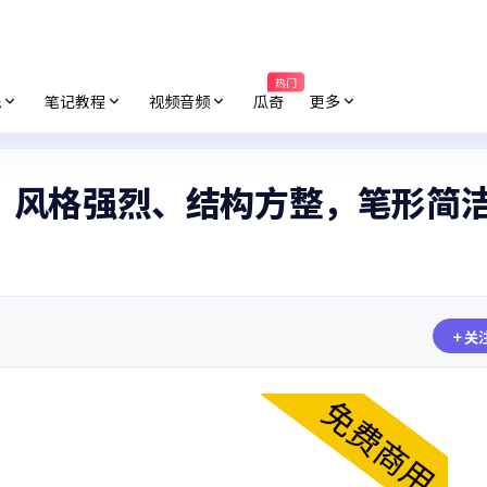
热门
纸
笔记教程
视频音频
瓜奇
更多
、风格强烈、结构方整，笔形简
关