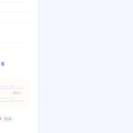
查看
共0人
网站