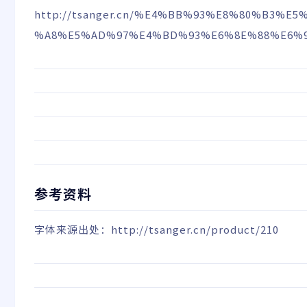
http://tsanger.cn/%E4%BB%93%E8%80%B3%
%A8%E5%AD%97%E4%BD%93%E6%8E%88%E6%9
参考资料
字体来源出处：
http://tsanger.cn/product/210