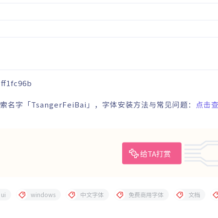
1ff1fc96b
名字「TsangerFeiBai」，字体安装方法与常见问题：
点击
给TA打赏
ui
windows
中文字体
免费商用字体
文档