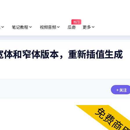
热门
纸
笔记教程
视频音频
瓜奇
更多
宽体和窄体版本，重新插值生成
关注