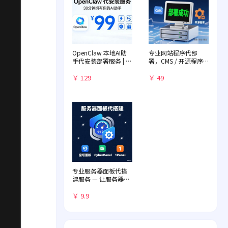
OpenClaw 本地AI助
专业网站程序代部
手代安装部署服务 | 远
署，CMS / 开源程序
程一对一配置 | 赠送入
快速落地
门教程
￥ 129
￥ 49
专业服务器面板代搭
建服务 — 让服务器管
理化繁为简
￥ 9.9