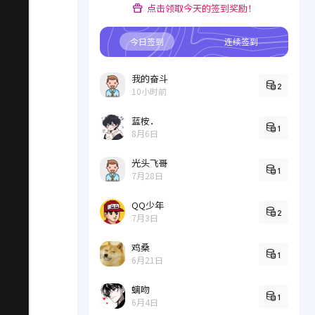
点击领取今天的签到奖励！
今日签到
连续签到
我的奋斗
2
10小时前
蓝桉．
1
8月6日
光头飞哥
1
7月28日
QQ少年
2
7月3日
鸡桑
1
6月21日
螭吻
1
6月4日