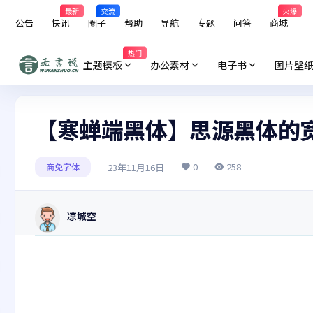
最新
交流
火爆
公告
快讯
圈子
帮助
导航
专题
问答
商城
热门
主题模板
办公素材
电子书
图片壁
【寒蝉端黑体】思源黑体的
0
258
23年11月16日
商免字体
凉城空