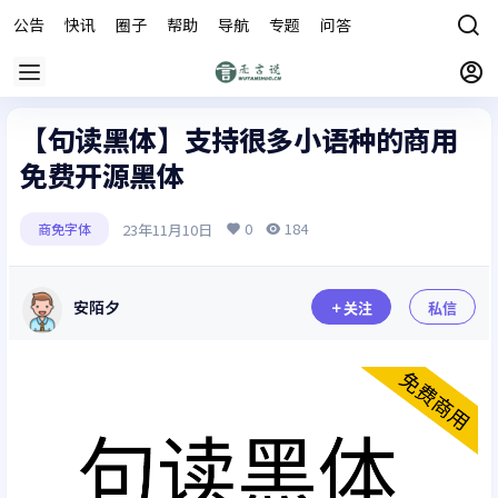
公告
快讯
圈子
帮助
导航
专题
问答
商城
【句读黑体】支持很多小语种的商用
免费开源黑体
0
184
23年11月10日
商免字体
安陌夕
关注
私信