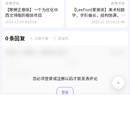
商免字体
商免字体
【寒蝉正楷体】一个为优化中
【LeeFont蒙黑体】美术标题
西文排版的楷体项目
字，字形偏长，结构饱满，活
泼
2023-11-10 4:10:06
2023-11-10 16:11:06
0 条回复
文章作者
管理员
A
M
欢迎您，新朋友，感谢参与互动！
确认修改
您必须登录或注册以后才能发表评论
登录
首页
专题
认证
搜索
菜单
我的
提交