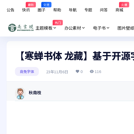
最新
交流
火爆
公告
快讯
圈子
帮助
导航
专题
问答
商城
热门
主题模板
办公素材
电子书
图片壁
【寒蝉书体 龙藏】基于开
0
116
23年11月6日
商免字体
秋南枝