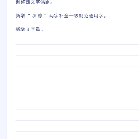
调整西文字偶距。
新增“ 啰 瞭 ”两字补全一级规范通用字。
新增 3 字重。