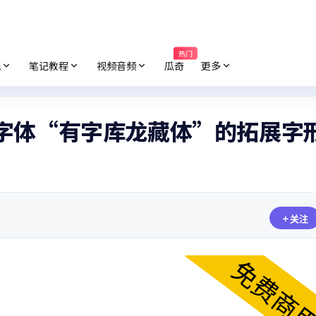
热门
纸
笔记教程
视频音频
瓜奇
更多
源字体“有字库龙藏体”的拓展字
关注