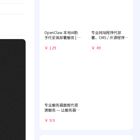
OpenClaw 本地AI助
专业网站程序代部
手代安装部署服务 | 远
署，CMS / 开源程序
程一对一配置 | 赠送入
快速落地
门教程
￥ 129
￥ 49
专业服务器面板代搭
建服务 — 让服务器管
理化繁为简
￥ 9.9