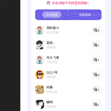
点击领取今天的签到奖励！
今日签到
连续签到
我的奋斗
2
12小时前
蓝桉．
1
8月6日
光头飞哥
1
7月28日
QQ少年
2
7月3日
鸡桑
1
6月21日
螭吻
1
6月4日