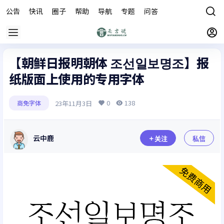
公告
快讯
圈子
帮助
导航
专题
问答
商城
【朝鲜日报明朝体 조선일보명조】报
纸版面上使用的专用字体
0
138
23年11月3日
商免字体
云中鹿
关注
私信