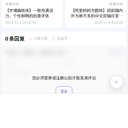
商免字体
商免字体
【字魂扁桃体】一款充满活
【阿里妈妈方圆体】目前国内
力，个性鲜明的创意字体
外为数不多的中文双轴可变字
体
2023-11-3 16:10:47
2023-11-4 4:10:58
0 条回复
文章作者
管理员
A
M
欢迎您，新朋友，感谢参与互动！
确认修改
您必须登录或注册以后才能发表评论
登录
首页
专题
认证
搜索
菜单
我的
提交