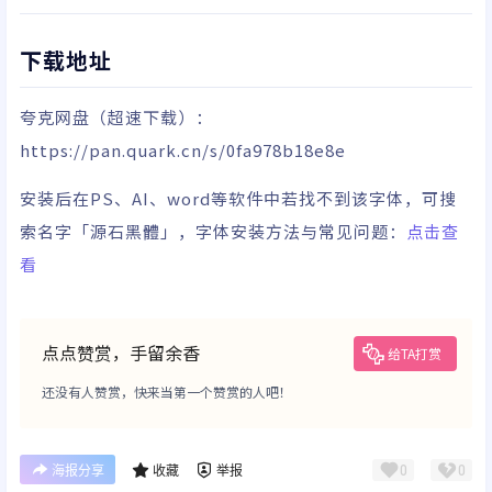
下载地址
夸克网盘
（超速下载）
：
https://pan.quark.cn/s/0fa978b18e8e
安装后在PS、AI、word等软件中若找不到该字体，可搜
索名字「源石黑體」，字体安装方法与常见问题：
点击查
看
点点赞赏，手留余香
给TA打赏
还没有人赞赏，快来当第一个赞赏的人吧！
0
0
海报分享
收藏
举报