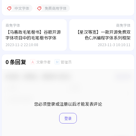
中文字体
免费商用字体
商免字体
商免字体
【马善政毛笔楷书】谷歌开源
【星汉等宽】一款开源免费双
字体项目中的毛笔楷书字体
色CJK编程字体系列框架
2023-11-2 22:10:08
2023-11-3 10:10:11
0 条回复
文章作者
管理员
A
M
欢迎您，新朋友，感谢参与互动！
确认修改
您必须登录或注册以后才能发表评论
登录