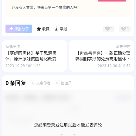
还没有人赞赏，快来当第一个赞赏的人吧！
0
0
海报分享
收藏
举报
商免字体
商免字体
【寒蝉圆黑体】基于思源黑
【함초롬돋움】一款正确处理
体，原汁原味的圆角化改变
韩国旧字形的免费商用黑体字
体
2023-10-29 16:11:22
2023-10-30 4:10:52
0 条回复
文章作者
管理员
A
M
欢迎您，新朋友，感谢参与互动！
确认修改
您必须登录或注册以后才能发表评论