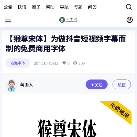
公告
快讯
圈子
帮助
导航
专题
问答
商城
【猴尊宋体】为做抖音短视频字幕而
制的免费商用字体
0
306
23年10月29日
商免字体
萌面人
关注
私信