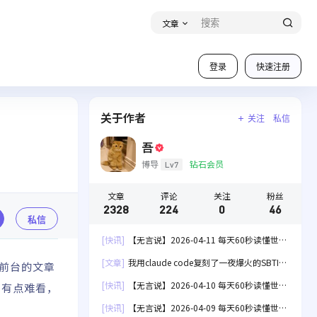
文章
登录
快速注册
关于作者
关注
私信
吾
博导
钻石会员
Lv7
文章
评论
关注
粉丝
2328
224
0
46
私信
[快讯]
【无言说】2026-04-11 每天60秒读懂世
界！
[文章]
我用claude code复刻了一夜爆火的SBTI
前台的文章
人格测试[失效]
[快讯]
【无言说】2026-04-10 每天60秒读懂世
，有点难看，
界！
[快讯]
【无言说】2026-04-09 每天60秒读懂世