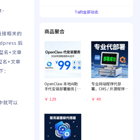
界！
t-
Ta的全部动态
商品聚合
定链接相关的
ress 后
类型名+文章
类型名+文章
下：
OpenClaw 本地AI助
专业网站程序代部
手代安装部署服务 | 远
署，CMS / 开源程序
程一对一配置 | 赠送入
快速落地
门教程
￥ 129
￥ 49
文件中就可以