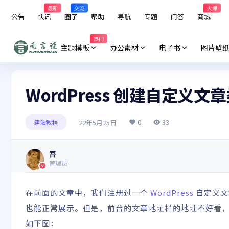
最新
交流
火爆
公告
快讯
圈子
帮助
导航
专题
问答
商城
热门
主题模板
办公素材
电子书
图片壁
WordPress 创建自定义
0
33
22年5月25日
建站教程
吾
管理员
在前面的文章中，我们注册过一个
WordPress
自定义文
也能正常展示。但是，前台的文章地址栏的地址不好看
如下图：