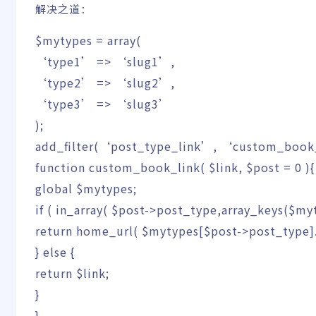
解决之道：
$mytypes
=
array
(
‘type1’
=>
‘slug1’
,
‘type2’
=>
‘slug2’
,
‘type3’
=>
‘slug3’
)
;
add_filter
(
‘post_type_link’
,
‘custom_book
function
custom_book_link
(
$link
,
$post
=
0
)
{
global
$mytypes
;
if
(
in_array
(
$post
->
post_type
,
array_keys
(
$my
return
home_url
(
$mytypes
[
$post
->
post_type
]
}
else
{
return
$link
;
}
}