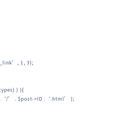
_link’
,
1
,
3
)
;
types
)
)
)
{
.
‘/’
.
$post
->
ID
.
‘.html’
)
;