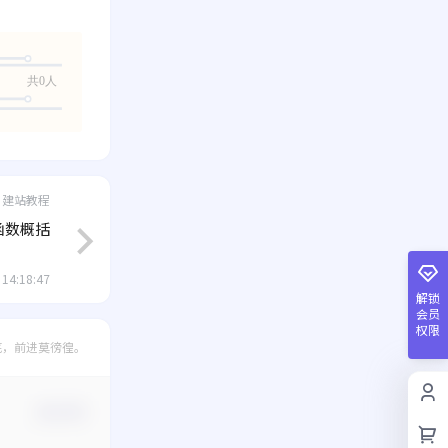
共0人
建站教程
函数概括
 14:18:47
解锁
会员
权限
底，前进莫徬徨。
确认修改