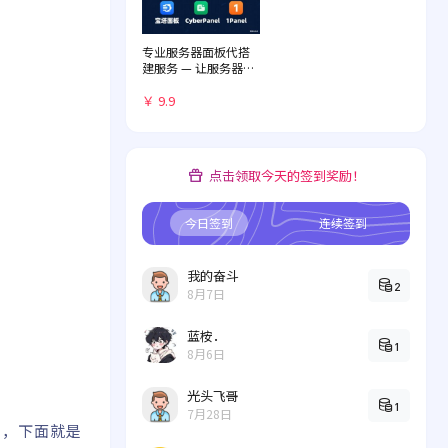
专业服务器面板代搭
建服务 — 让服务器管
理化繁为简
￥ 9.9
点击领取今天的签到奖励！
今日签到
连续签到
我的奋斗
2
8月7日
蓝桉．
1
8月6日
光头飞哥
1
7月28日
多，下面就是