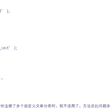
ml’
)
;
_init’
)
;
’
,
果你注册了多个自定义文章分类时，就不适用了。方法总比问题