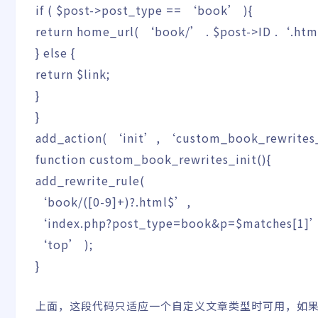
if
(
$post
->
post_type
==
‘book’
)
{
return
home_url
(
‘book/’
.
$post
->
ID
.
‘.ht
}
else
{
return
$link
;
}
}
add_action
(
‘init’
,
‘custom_book_rewrites
function
custom_book_rewrites_init
(
)
{
add_rewrite_rule
(
‘book/([0-9]+)?.html$’
,
‘index.php?post_type=book&p=$matches[1]
‘top’
)
;
}
上面，这段代码只适应一个自定义文章类型时可用，如