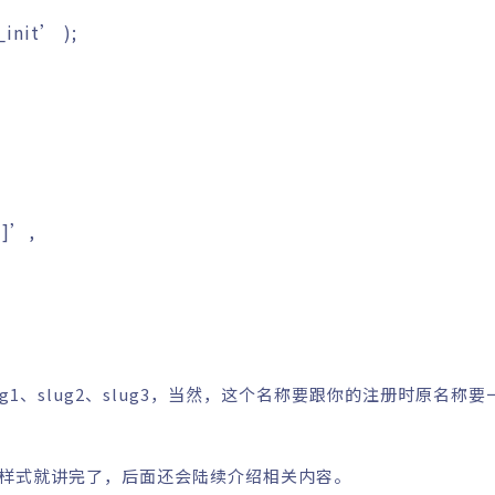
_init’
)
;
1]’
,
g1、slug2、slug3，当然，这个名称要跟你的注册时原名称
定链接样式就讲完了，后面还会陆续介绍相关内容。