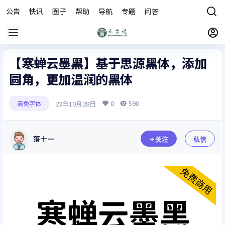
公告
快讯
圈子
帮助
导航
专题
问答
商城
【寒蝉云墨黑】基于思源黑体，添加
圆角，更加温润的黑体
0
590
23年10月28日
商免字体
落十一
关注
私信