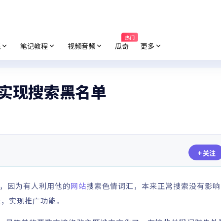
热门
纸
笔记教程
视频音频
瓜奇
更多
键词实现搜索黑名单
关注
，因为有人利用他的
网站
搜索色情词汇，本来正常搜索没有影响
录，实现推广功能。