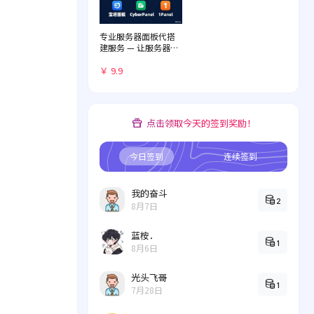
专业服务器面板代搭
建服务 — 让服务器管
理化繁为简
￥ 9.9
点击领取今天的签到奖励！
今日签到
连续签到
我的奋斗
2
8月7日
蓝桉．
1
8月6日
光头飞哥
1
7月28日