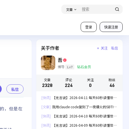
文章
登录
快速注册
关于作者
关注
私信
吾
博导
钻石会员
Lv7
文章
评论
关注
粉丝
2328
224
0
46
私信
[快讯]
【无言说】2026-04-11 每天60秒读懂世
界！
[文章]
我用claude code复刻了一夜爆火的SBTI
的，但是在
人格测试[失效]
[快讯]
【无言说】2026-04-10 每天60秒读懂世
界！
[快讯]
【无言说】2026-04-09 每天60秒读懂世