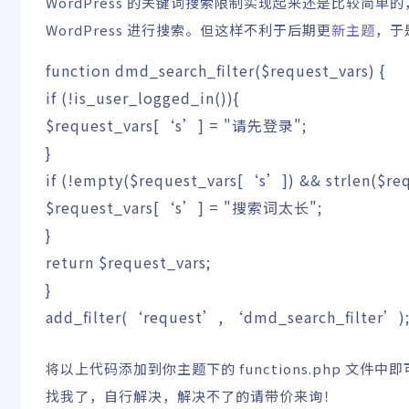
WordPress 的关键词搜索限制实现起来还是比较简
WordPress 进行搜索。但这样不利于后期更
新主题
，于
function
dmd_search_filter
(
$request_vars
)
{
if
(
!
is_user_logged_in
(
)
)
{
$request_vars
[
‘s’
]
=
"请先登录"
;
}
if
(
!
empty
(
$request_vars
[
‘s’
]
)
&&
strlen
(
$re
$request_vars
[
‘s’
]
=
"搜索词太长"
;
}
return
$request_vars
;
}
add_filter
(
‘request’
,
‘dmd_search_filter’
)
将以上代码添加到你主题下的 functions.php 文
找我了，自行解决，解决不了的请带价来询！