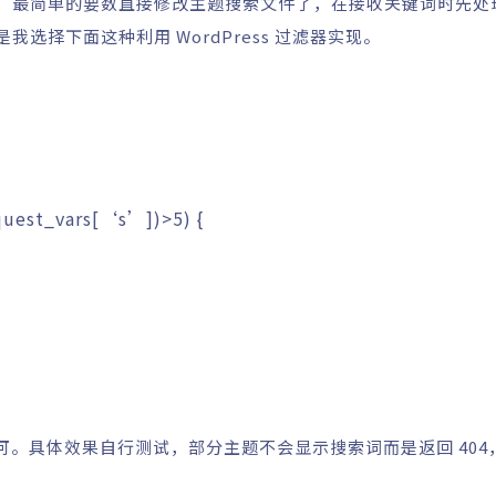
单的，最简单的要数直接修改
主题
搜索文件了，在接收关键词时先处
是我选择下面这种利用 WordPress 过滤器实现。
quest_vars
[
‘s’
]
)
>
5
)
{
;
件中即可。具体效果自行测试，部分主题不会显示搜索词而是返回 40