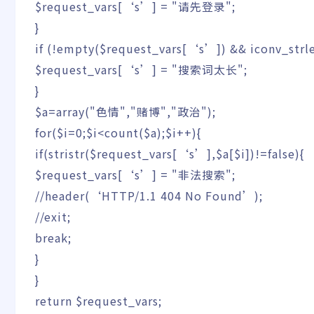
$request_vars
[
‘s’
]
=
"请先登录"
;
}
if
(
!
empty
(
$request_vars
[
‘s’
]
)
&&
iconv_strl
$request_vars
[
‘s’
]
=
"搜索词太长"
;
}
$a
=
array
(
"色情"
,
"赌博"
,
"政治"
)
;
for
(
$i
=
0
;
$i
<
count
(
$a
)
;
$i
++
)
{
if
(
stristr
(
$request_vars
[
‘s’
]
,
$a
[
$i
]
)
!=
false
)
{
$request_vars
[
‘s’
]
=
"非法搜索"
;
//header(‘HTTP/1.1 404 No Found’);
//exit;
break
;
}
}
return
$request_vars
;