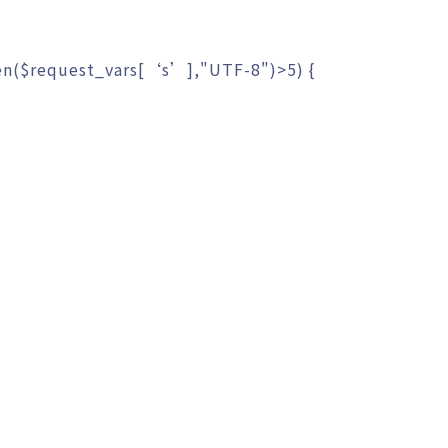
en
(
$request_vars
[
‘s’
]
,
"UTF-8"
)
>
5
)
{