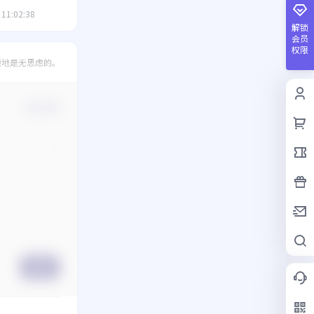
 11:02:38
解锁
会员
权限
般地是无思虑的。
确认修改
提交