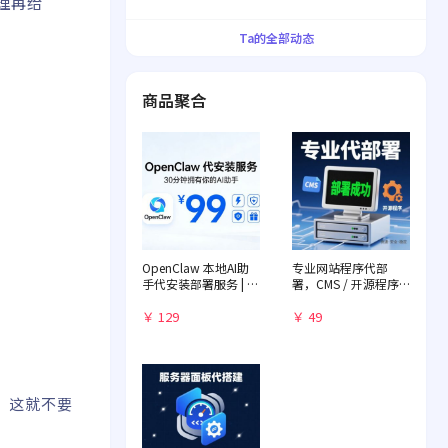
理再给
界！
Ta的全部动态
商品聚合
OpenClaw 本地AI助
专业网站程序代部
手代安装部署服务 | 远
署，CMS / 开源程序
程一对一配置 | 赠送入
快速落地
门教程
￥ 129
￥ 49
4，这就不要