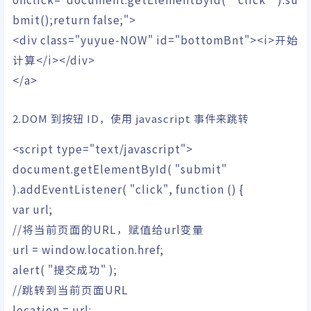
bmit();return false;"
>
<
div
class
=
"yuyue-NOW"
id
=
"bottomBnt"
><
i
>
开始
计算
</
i
></
div
>
</
a
>
2.DOM 到按钮 ID，使用 javascript 事件来跳转
<
script type
=
"text/javascript"
>
document
.
getElementById
(
"submit"
)
.
addEventListener
(
"click"
,
function
(
)
{
var
url
;
//将当前页面的URL，赋值给url变量
url
=
window
.
location
.
href
;
alert
(
"提交成功"
)
;
//跳转到当前页面URL
location
=
url
;