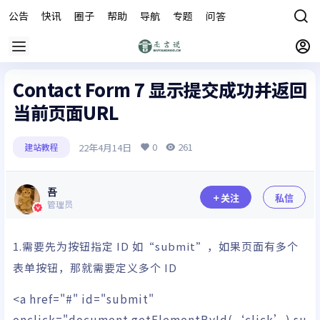
公告
快讯
圈子
帮助
导航
专题
问答
商城
Contact Form 7 显示提交成功并返回
当前页面URL
0
261
22年4月14日
建站教程
吾
关注
私信
管理员
1.需要先为按钮指定 ID 如“submit”，如果页面有多个
表单按钮，那就需要定义多个 ID
<
a href
=
"#"
id
=
"submit"
onclick
=
"document.getElementById(‘click’).su