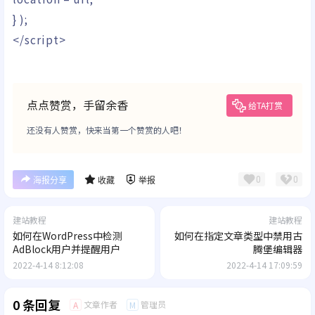
}
)
;
</script>
点点赞赏，手留余香
给TA打赏
还没有人赞赏，快来当第一个赞赏的人吧！
0
0
海报分享
收藏
举报
建站教程
建站教程
如何在WordPress中检测
如何在指定文章类型中禁用古
AdBlock用户并提醒用户
腾堡编辑器
2022-4-14 8:12:08
2022-4-14 17:09:59
0 条回复
文章作者
管理员
A
M