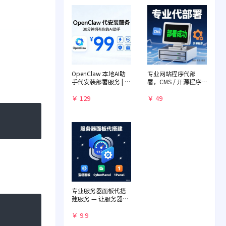
OpenClaw 本地AI助
专业网站程序代部
手代安装部署服务 | 远
署，CMS / 开源程序
程一对一配置 | 赠送入
快速落地
门教程
￥ 129
￥ 49
专业服务器面板代搭
建服务 — 让服务器管
理化繁为简
￥ 9.9