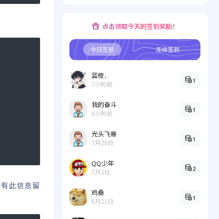
点击领取今天的签到奖励！
今日签到
连续签到
蓝桉．
1
7小时前
我的奋斗
1
8小时前
光头飞哥
1
7月28日
QQ少年
2
7月3日
所有此信息留
鸡桑
1
6月21日