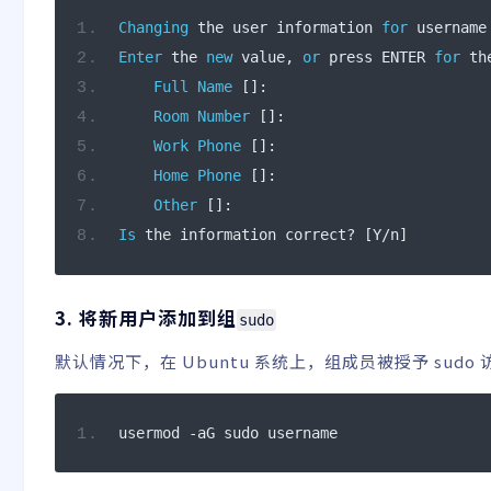
Changing
 the user information 
for
 username
Enter
 the 
new
 value
,
or
 press ENTER 
for
 th
Full
Name
[]:
Room
Number
[]:
Work
Phone
[]:
Home
Phone
[]:
Other
[]:
Is
 the information correct
?
[
Y
/
n
]
3. 将新用户添加到组
sudo
默认情况下，在 Ubuntu 系统上，组成员被授予 sud
usermod 
-
aG sudo username