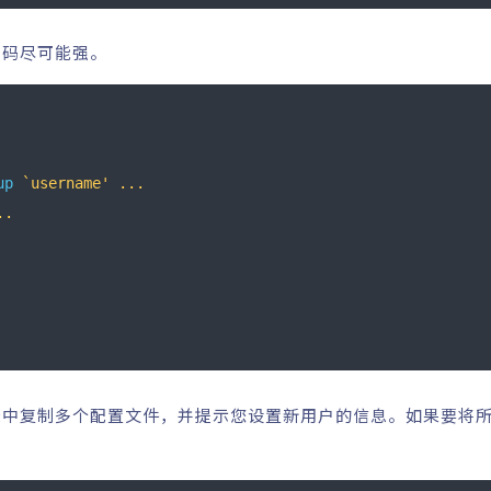
密码尽可能强。
up
`username' ...
..
录中复制多个配置文件，并提示您设置新用户的信息。如果要将