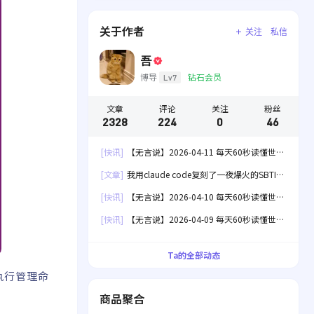
关于作者
关注
私信
吾
博导
钻石会员
Lv7
文章
评论
关注
粉丝
2328
224
0
46
[快讯]
【无言说】2026-04-11 每天60秒读懂世
界！
[文章]
我用claude code复刻了一夜爆火的SBTI
人格测试[失效]
[快讯]
【无言说】2026-04-10 每天60秒读懂世
界！
[快讯]
【无言说】2026-04-09 每天60秒读懂世
界！
Ta的全部动态
执行管理命
商品聚合