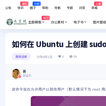
最新
交流
火爆
公告
快讯
圈子
帮助
导航
专题
问答
商城
热门
主题模板
办公素材
电子书
图片壁
如何在 Ubuntu 上创建 sud
0
38
23年6月1日
服务运维
吾
管理员
该命令旨在允许用户以其他用户（默认情况下为 root 