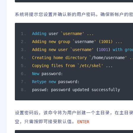
系统将提示您设置并确认新的用户密码。确保新帐户的
Adding
 user 
`username' ...
Adding new group `
username
' (1001) ...
Adding new user `username'
(
1001
)
with
gro
Creating home directory `
/
home
/
username
' .
Copying files from `/etc/skel'
...
New
 password
:
Retype
new
 password
:
passwd
:
 password updated successfully
设置密码后，该命令将为用户创建一个主目录，在主目
空，只需按即可接受默认值。
ENTER