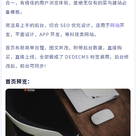
合一，有极佳的用户浏览体验，是绝无仅有的菜鸟建站必
备模板。
简洁易上手的后台，切合
SEO
优化
设计，适用于
网站
开
发，平面设计，APP 开发，等科技类网站。
首页布局简单合理，图文并茂，附带后台数据，直接购
买，直接上线，全部做成了 DEDECMS 标签调用，后台修
改后，前台可同步!
首页预览：