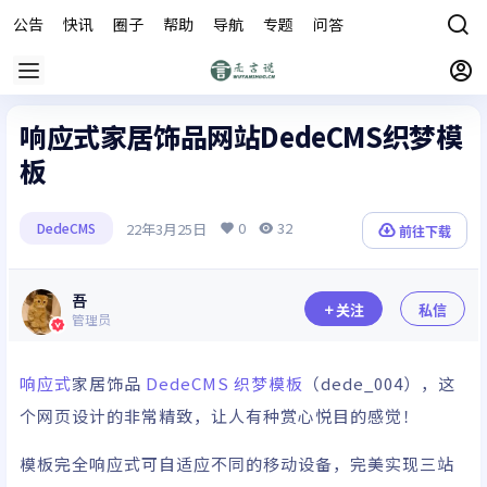
公告
快讯
圈子
帮助
导航
专题
问答
商城
响应式家居饰品网站DedeCMS织梦模
板
0
32
22年3月25日
DedeCMS
前往下载
吾
关注
私信
管理员
响应式
家居饰品
DedeCMS
织梦模板
（dede_004），这
个网页设计的非常精致，让人有种赏心悦目的感觉！
模板完全响应式可自适应不同的移动设备，完美实现三站