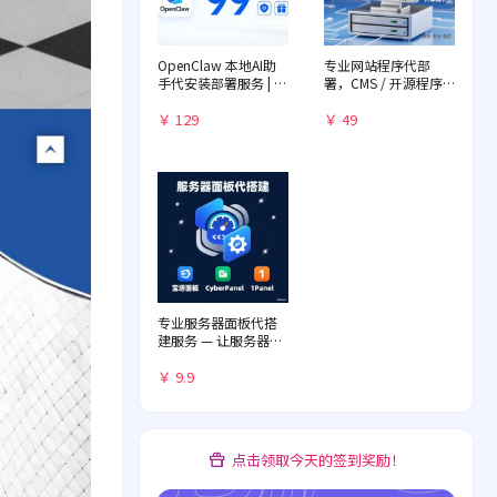
OpenClaw 本地AI助
专业网站程序代部
手代安装部署服务 | 远
署，CMS / 开源程序
程一对一配置 | 赠送入
快速落地
门教程
￥ 129
￥ 49
专业服务器面板代搭
建服务 — 让服务器管
理化繁为简
￥ 9.9
点击领取今天的签到奖励！