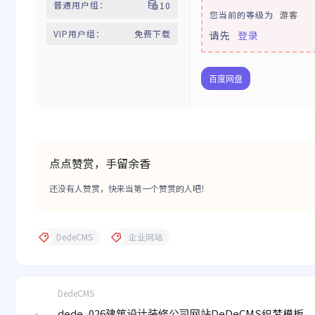
普通用户组：
10
您当前的等级为
游客
VIP用户组：
免费下载
请先
登录
百度网盘
点点赞赏，手留余香
还没有人赞赏，快来当第一个赞赏的人吧！
DedeCMS
企业网站
DedeCMS
dede_026建筑设计装修公司网站DeDeCMS织梦模板