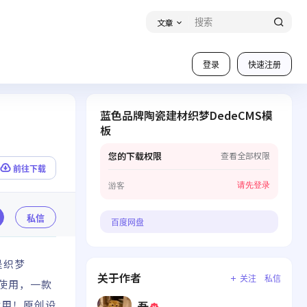
文章
登录
快速注册
蓝色品牌陶瓷建材织梦DedeCMS模
板
您的下载权限
查看全部权限
前往下载
请先登录
游客
私信
百度网盘
是织梦
关于作者
关注
私信
使用，一款
吾
适用！原创设