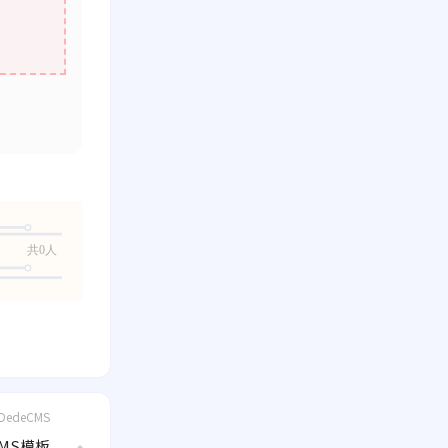
共0人
DedeCMS
MS模板