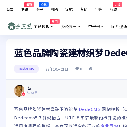
最新
交流
火爆
公告
快讯
圈子
帮助
导航
专题
问答
商城
热门
主题模板
办公素材
电子书
图片壁
蓝色品牌陶瓷建材织梦Dede
0
53
22年10月21日
DedeCMS
吾
管理员
蓝色品牌陶瓷建材瓷砖卫浴织梦
DedeCMS
网站模板（Cl
Dedecms5.7 源码语言：UTF-8 织梦最新内核开发
适用性很强的模板，基本可以适合各行业的
企业网站
！