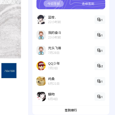
今日签到
连续签到
蓝桉．
1
22小时前
我的奋斗
1
23小时前
光头飞哥
1
7月28日
QQ少年
2
7月3日
鸡桑
1
6月21日
螭吻
1
6月4日
签到排行