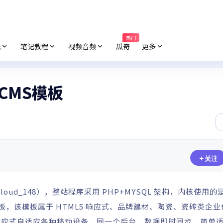
热门
纸
笔记教程
视频音频
瓜奇
更多
CMS模板
关注
oud_148），整站程序采用 PHP+MYSQL 架构，内核使用的
的模板，该模板属于
HTML
5 响应式、品牌建材、陶瓷、瓷砖类企业
响应式自适应各种移动设备，同一个后台，数据即时同步，简单