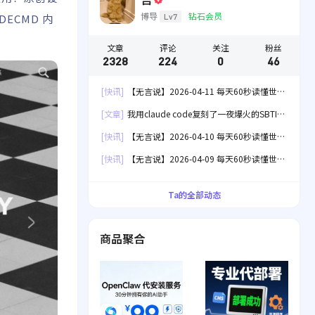
博导
钻石会员
Lv7
DECMD 内
文章
评论
关注
粉丝
2328
224
0
46
[快讯]
【无言说】2026-04-11 每天60秒读懂世
界！
[文章]
我用claude code复刻了一夜爆火的SBTI
人格测试[失效]
[快讯]
【无言说】2026-04-10 每天60秒读懂世
界！
[快讯]
【无言说】2026-04-09 每天60秒读懂世
界！
Ta的全部动态
商品聚合