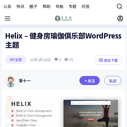
公告
快讯
圈子
帮助
导航
专题
问答
商城
Helix – 健身房瑜伽俱乐部WordPress
主题
0
92
23年2月20日
WP主题
前往下载
落十一
关注
私信