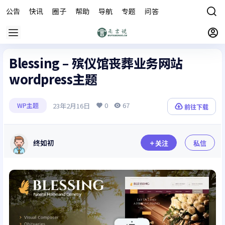
公告
快讯
圈子
帮助
导航
专题
问答
商城
Blessing – 殡仪馆丧葬业务网站
wordpress主题
0
67
23年2月16日
WP主题
前往下载
终如初
关注
私信