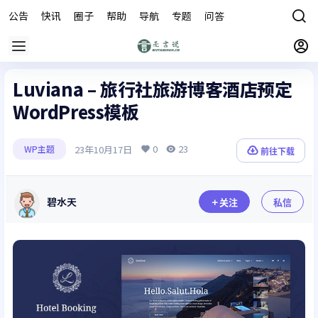
公告
快讯
圈子
帮助
导航
专题
问答
商城
Luviana – 旅行社旅游博客酒店预定
WordPress模板
0
23
23年10月17日
WP主题
前往下载
碧水天
关注
私信