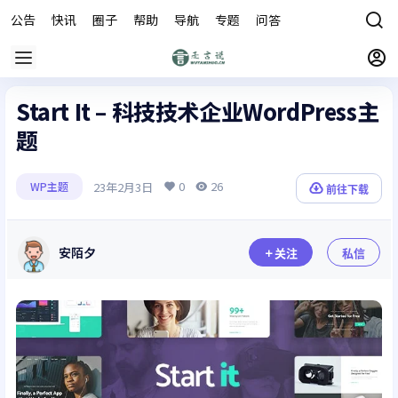
公告
快讯
圈子
帮助
导航
专题
问答
商城
Start It – 科技技术企业WordPress主
题
0
26
23年2月3日
WP主题
前往下载
安陌夕
关注
私信