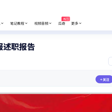
热门
纸
笔记教程
视频音频
瓜奇
更多
报述职报告
关注