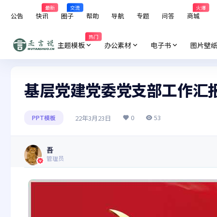
最新
交流
火爆
公告
快讯
圈子
帮助
导航
专题
问答
商城
热门
主题模板
办公素材
电子书
图片壁
基层党建党委党支部工作汇
0
53
22年3月23日
PPT模板
吾
管理员