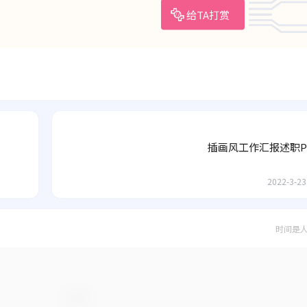
给TA打赏
插画风工作汇报述职P
2022-3-23
时间是