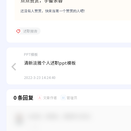
点点赞赏，手留余香
还没有人赞赏，快来当第一个赞赏的人吧！
述职报告
PPT模板
清新淡雅个人述职ppt模板
2022-3-23 14:24:40
0 条回复
文章作者
管理员
A
M
欢迎您，新朋友，感谢参与互动！