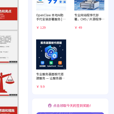
OpenClaw 本地AI助
专业网站程序代部
手代安装部署服务 | 远
署，CMS / 开源程序
程一对一配置 | 赠送入
快速落地
门教程
￥ 129
￥ 49
专业服务器面板代搭
建服务 — 让服务器管
理化繁为简
￥ 9.9
点击领取今天的签到奖励！