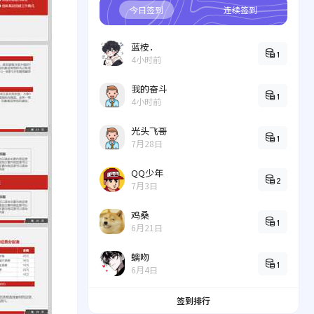
今日签到
连续签到
蓝桉．
1
4小时前
我的奋斗
1
4小时前
光头飞哥
1
7月28日
QQ少年
2
7月3日
鸡桑
1
6月21日
螭吻
1
6月4日
签到排行