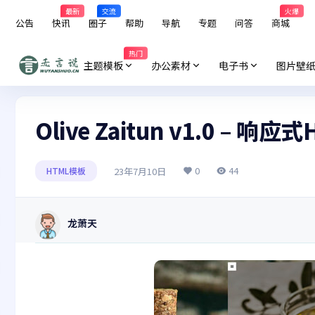
最新
交流
火爆
公告
快讯
圈子
帮助
导航
专题
问答
商城
热门
主题模板
办公素材
电子书
图片壁
Olive Zaitun v1.0 – 响
0
44
23年7月10日
HTML模板
龙萧天