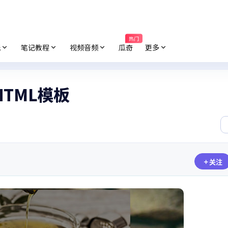
热门
纸
笔记教程
视频音频
瓜奇
更多
应式HTML模板
关注