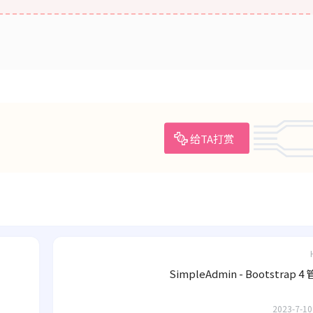
给TA打赏
SimpleAdmin - Bootstrap 
2023-7-10