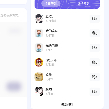
今日签到
连续签到
信念使快乐真实。
蓝桉．
1
6小时前
我的奋斗
确认修改
2
8月7日
光头飞哥
1
7月28日
QQ少年
2
7月3日
鸡桑
1
6月21日
提交
螭吻
1
6月4日
签到排行