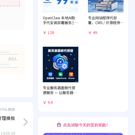
OpenClaw 本地AI助
专业网站程序代部
手代安装部署服务 | 远
署，CMS / 开源程序
程一对一配置 | 赠送入
快速落地
门教程
￥ 129
￥ 49
共0人
专业服务器面板代搭
建服务 — 让服务器管
理化繁为简
￥ 9.9
HTML模板
4 管理模板
点击领取今天的签到奖励！
 14:09:34