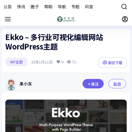
公告
快讯
圈子
帮助
导航
专题
问答
商城
Ekko – 多行业可视化编辑网站
WordPress主题
0
72
23年1月11日
WP主题
前往下载
果小冻
关注
私信