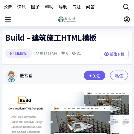
公告
快讯
圈子
帮助
导航
专题
问答
商城
Build – 建筑施工HTML模板
0
31
23年1月18日
HTML模板
前往下载
匿名者
关注
私信