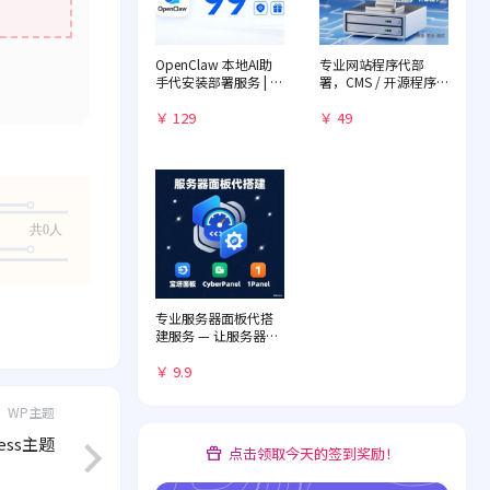
OpenClaw 本地AI助
专业网站程序代部
手代安装部署服务 | 远
署，CMS / 开源程序
程一对一配置 | 赠送入
快速落地
门教程
￥ 129
￥ 49
共0人
专业服务器面板代搭
建服务 — 让服务器管
理化繁为简
￥ 9.9
WP主题
ress主题
点击领取今天的签到奖励！