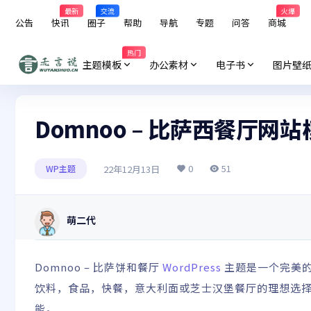
最新
交流
火爆
公告
快讯
圈子
帮助
导航
专题
问答
商城
热门
主题模板
办公素材
电子书
图片壁
Domnoo – 比萨西餐厅网站模
0
51
22年12月13日
WP主题
萌二代
Domnoo – 比萨饼和餐厅
WordPress
主题是一个完美的
饮料，食品，快餐，意大利面或芝士汉堡餐厅的理想选
能。