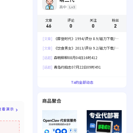
高中
Lv3
文章
评论
关注
粉丝
46
0
0
2
[文章]
《摩登时代》1994/评分 8.9/磁力下载/网
盘下载
[文章]
《饮食男女》2013/评分 9.2/磁力下载/网
盘下载
[话题]
森明柳柳08月04日16时412
[话题]
青岛约拍志07月22日09时491
Ta的全部动态
商品聚合
查看演示