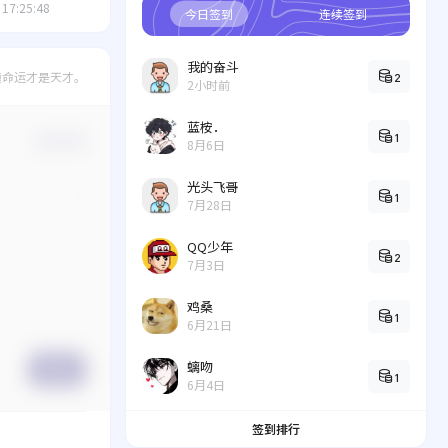
 17:25:48
今日签到
连续签到
我的奋斗
撞命运才是天才。
2
2小时前
蓝桉．
1
确认修改
8月6日
光头飞哥
1
7月28日
QQ少年
2
7月3日
鸡桑
1
6月21日
螭吻
提交
1
6月4日
签到排行