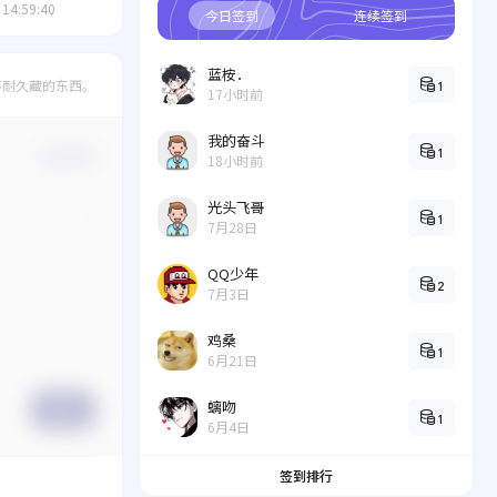
 14:59:40
今日签到
连续签到
蓝桉．
不耐久藏的东西。
1
17小时前
我的奋斗
1
确认修改
18小时前
光头飞哥
1
7月28日
QQ少年
2
7月3日
鸡桑
1
6月21日
螭吻
提交
1
6月4日
签到排行