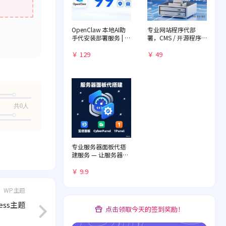
OpenClaw 本地AI助
专业网站程序代部
手代安装部署服务 | 远
署，CMS / 开源程序
程一对一配置 | 赠送入
快速落地
门教程
￥ 129
￥ 49
共0人
专业服务器面板代搭
建服务 — 让服务器管
理化繁为简
￥ 9.9
WP主题
ess主题
点击领取今天的签到奖励！