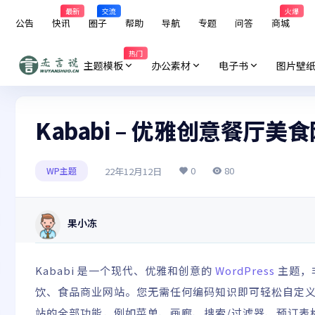
最新
交流
火爆
公告
快讯
圈子
帮助
导航
专题
问答
商城
热门
主题模板
办公素材
电子书
图片壁
Kababi – 优雅创意餐厅美食
0
80
22年12月12日
WP主题
果小冻
Kababi 是一个现代、优雅和创意的
WordPress
主题，
饮、食品商业网站。您无需任何编码知识即可轻松自定义主题
站的全部功能，例如菜单、画廊、搜索/过滤器、预订表