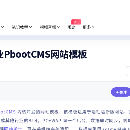
热门
纸
笔记教程
视频音频
瓜奇
更多
bootCMS网站模板
关注
ootCMS
内核开发的网站模板，该模板适用于活动隔断版网站、
其他行业的即可，PC+WAP 同一个后台，数据即时同步，简
端
网站设计
，可在手机端完美适配。，数据库采用 sqlite 链