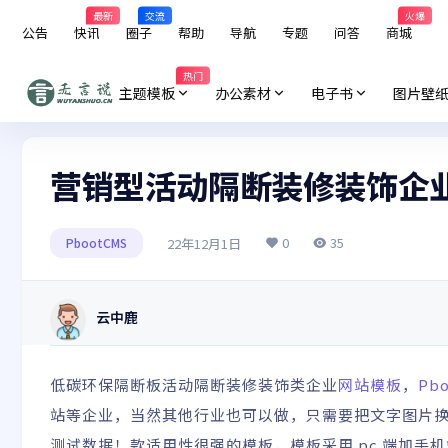
最新
交流
火爆
公告
快讯
圈子
帮助
导航
专题
问答
商城
热门
主题模板
办公素材
电子书
图片壁
营销型活动隔断装修装饰企业P
0
35
22年12月1日
PbootCMS
云中鹿
低碳环保隔断板活动隔断装修装饰类企业
网站模板
，
Pb
站等企业，当然其他行业也可以做，只需要把文字图片换成
测试数据！款适用性很强的模板，模板采用 pc 端加手机