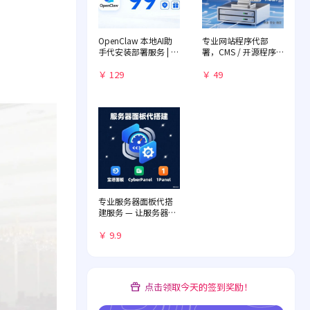
OpenClaw 本地AI助
专业网站程序代部
手代安装部署服务 | 远
署，CMS / 开源程序
程一对一配置 | 赠送入
快速落地
门教程
￥ 129
￥ 49
专业服务器面板代搭
建服务 — 让服务器管
理化繁为简
￥ 9.9
点击领取今天的签到奖励！