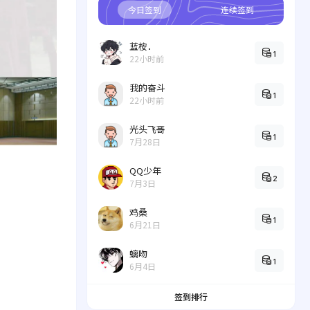
今日签到
连续签到
蓝桉．
1
22小时前
我的奋斗
1
22小时前
光头飞哥
1
7月28日
QQ少年
2
7月3日
鸡桑
1
6月21日
螭吻
1
6月4日
签到排行