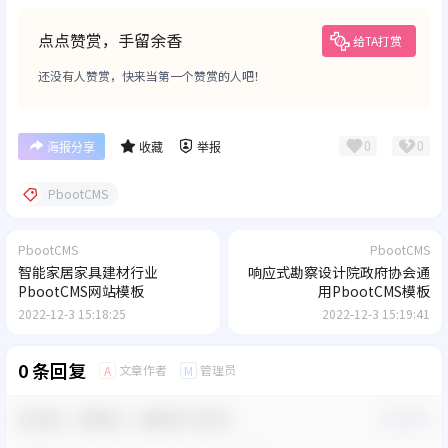
点点赞赏，手留余香
给TA打赏
还没有人赞赏，快来当第一个赞赏的人吧！
0
0
海报分享
收藏
举报
PbootCMS
PbootCMS
PbootCMS
智能家居家具建材行业
响应式勘察设计院政府协会通
PbootCMS网站模板
用PbootCMS模板
2022-12-3 15:18:25
2022-12-3 15:19:41
0 条回复
文章作者
管理员
A
M
欢迎您，新朋友，感谢参与互动！
确认修改