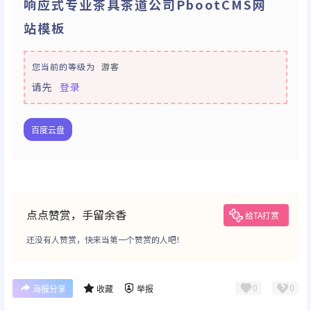
响应式专业茶具茶道公司PbootCMS网
站模板
您当前的等级为
游客
请先
登录
百度云盘
点点赞赏，手留余香
给TA打赏
还没有人赞赏，快来当第一个赞赏的人吧！
0
0
海报分享
收藏
举报