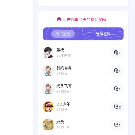
点击领取今天的签到奖励！
今日签到
连续签到
蓝桉．
1
23小时前
我的奋斗
1
8月6日
光头飞哥
1
7月28日
QQ少年
2
7月3日
鸡桑
1
6月21日