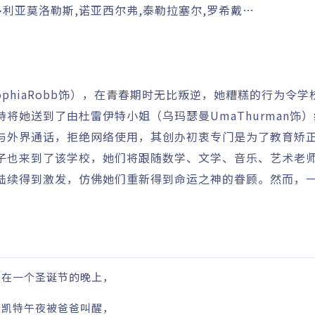
多利亚莫洛勒斯,诺亚西尔弗,泰勒拉塞尔,罗希戴…
ophiaRobb饰），在青春期时无比叛逆，她糟糕的行为令
将她送到了由杜雷伊特小姐（乌玛瑟曼UmaThurman饰
与外界通话，拒绝网络使用，其创办初衷专门是为了教育矫
子也来到了该学校，她们将跟随数学、文学、音乐、艺术老
陆续得到激发，仿佛她们重新得到命运之神的眷顾。然而，
是在一个圣诞节的晚上，
主凯特午夜被爸爸叫醒，