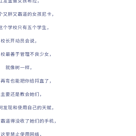
红发金鱼女孩希拉，
个又胖又霸道的女孩尼卡，
这个学校只有五个学生，
校长开动员会说，
学校最善于管理不良少女，
就像树一样，
得再弯也能把你给捋直了，
最主要还是教会她们，
何发现和使用自己的天赋，
常霸道得没收了她们的手机，
在这里禁止使用网络，