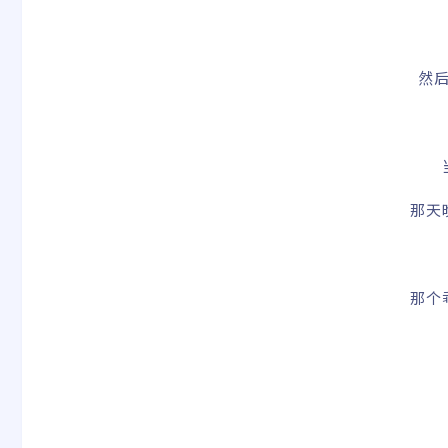
然
那天
那个