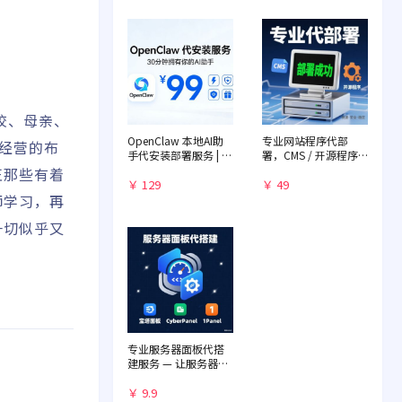
学校、母亲、
OpenClaw 本地AI助
专业网站程序代部
）经营的布
手代安装部署服务 | 远
署，CMS / 开源程序
程一对一配置 | 赠送入
快速落地
正那些有着
门教程
￥ 129
￥ 49
师学习，再
一切似乎又
专业服务器面板代搭
建服务 — 让服务器管
理化繁为简
￥ 9.9