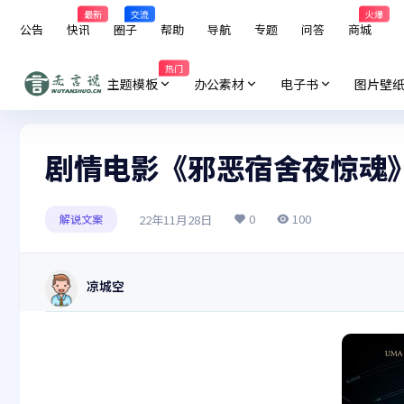
最新
交流
火爆
公告
快讯
圈子
帮助
导航
专题
问答
商城
热门
主题模板
办公素材
电子书
图片壁
剧情电影《邪恶宿舍夜惊魂
0
100
22年11月28日
解说文案
凉城空