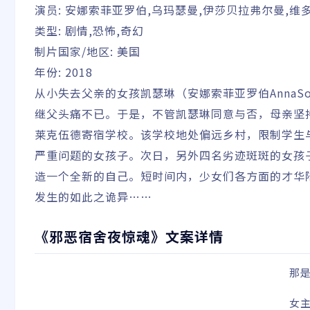
演员:
安娜索菲亚罗伯,乌玛瑟曼,伊莎贝拉弗尔曼,维
类型:
剧情,恐怖,奇幻
制片国家/地区:
美国
年份: 2018
从小失去父亲的女孩凯瑟琳（安娜索菲亚罗伯AnnaS
继父头痛不已。于是，不管凯瑟琳同意与否，母亲坚持
莱克伍德寄宿学校。该学校地处偏远乡村，限制学生
严重问题的女孩子。次日，另外四名劣迹斑斑的女孩
造一个全新的自己。短时间内，少女们各方面的才华
发生的如此之诡异……
《邪恶宿舍夜惊魂》文案详情
那
女