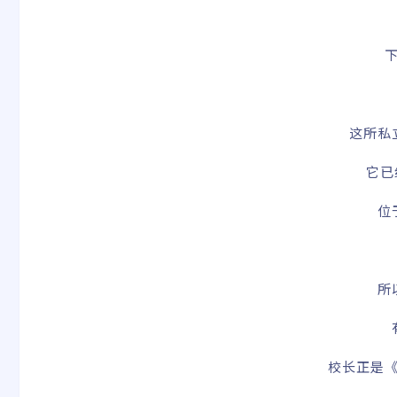
这所私
它已
位
所
校长正是