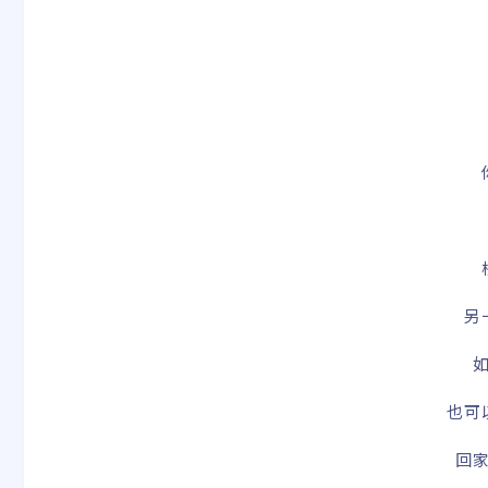
另
也可
回