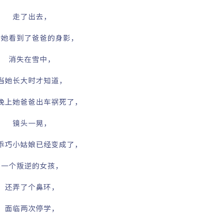
走了出去，
后她看到了爸爸的身影，
消失在雪中，
当她长大时才知道，
晚上她爸爸出车祸死了，
镜头一晃，
乖巧小姑娘已经变成了，
一个叛逆的女孩，
还弄了个鼻环，
面临两次停学，