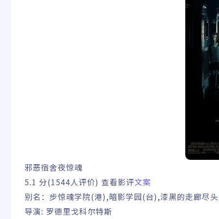
邪恶宿舍夜惊魂
5.1
分(1544人评价) 查看影评
文案
别名：
步惊魂学院(港),暗影学园(台),漆黑的走廊尽头,黑
导演:
罗德里戈科尔特斯