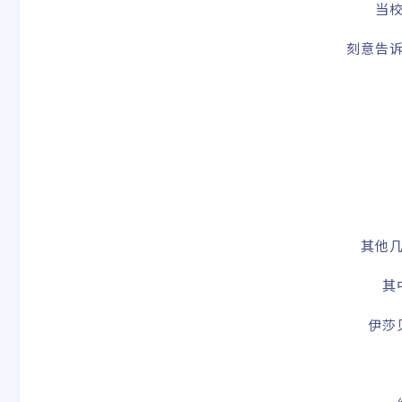
当
刻意告
其他
其
伊莎