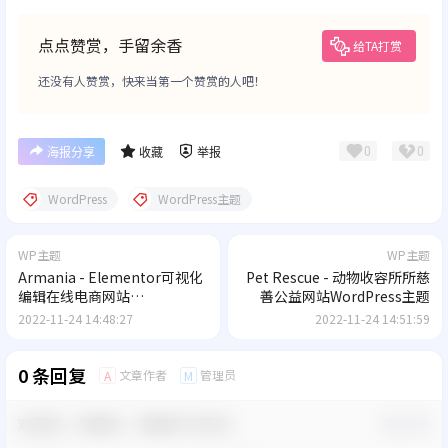
点点赞赏，手留余香
给TA打赏
还没有人赞赏，快来当第一个赞赏的人吧！
0
0
海报分享
收藏
举报
WordPress
WordPress主题
WP主题
WP主题
Armania - Elementor可视化
Pet Rescue - 动物收容所所慈
编辑在线电商网站
善公益网站WordPress主题
WooCommerce模板
2022-11-24 14:48:27
2022-11-24 14:51:59
0 条回复
文章作者
管理员
A
M
欢迎您，新朋友，感谢参与互动！
确认修改