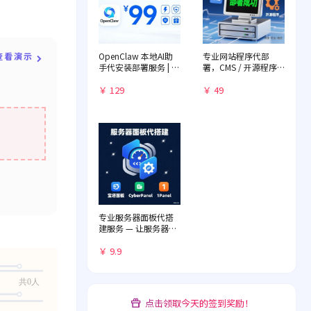
查看演示
OpenClaw 本地AI助
专业网站程序代部
手代安装部署服务 | 远
署，CMS / 开源程序
程一对一配置 | 赠送入
快速落地
门教程
￥ 129
￥ 49
专业服务器面板代搭
建服务 — 让服务器管
理化繁为简
￥ 9.9
共0人
点击领取今天的签到奖励！