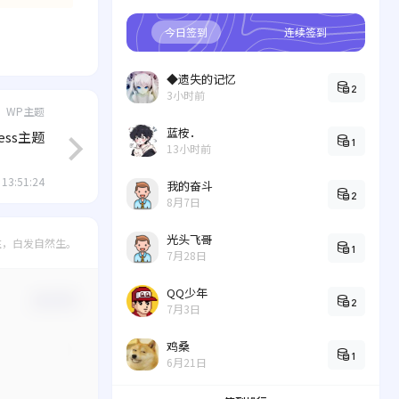
今日签到
连续签到
◆遗失的记忆
2
3小时前
WP主题
蓝桉．
ess主题
1
13小时前
 13:51:24
我的奋斗
2
8月7日
光头飞哥
住，白发自然生。
1
7月28日
QQ少年
确认修改
2
7月3日
鸡桑
1
6月21日