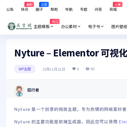
最新
交流
火爆
公告
快讯
圈子
帮助
导航
专题
问答
商城
热门
主题模板
办公素材
电子书
图片壁
Nyture – Elementor
0
90
22年11月21日
WP主题
孤行者
Nyture 是一个创意的拖放主题，专为热情的网络爱好
Nyture 的主要功能是前端生成器，因此您可以使用
Ele