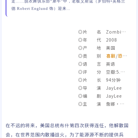
走……脱衣舞俱乐部“犀牛”中，老板艾斯寇（罗伯特•英格兰
德 Robert Englund 饰）迎来...
◎片 名 Zombie
Strippers!
◎年 代 2008
◎产 地 美国
◎类 别
喜剧
/
恐怖
/
◎语 言 英语
◎评 分 豆瓣:5.3/I
MDb:4.1
◎片 长 94分钟
◎导 演 JayLee
◎编 剧 JayLee
◎主 演 詹娜·詹
姆森/罗伯特·英格兰
德/罗克西·赛恩特/彭
在不远的将来，美国总统布什第四次获得连任，他解散国
妮·维塔尔/惠特尼·安
会，在世界范围内散播战火，为了能源源不断的提供兵
德森/詹尼佛·霍兰德/