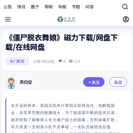
公告
快讯
圈子
帮助
导航
专题
问答
商城
《僵尸脱衣舞娘》磁力下载/网盘下
载/在线网盘
0
115
23年7月30日
热门影视
燕归空
关注
私信
在不远的将来，美国总统布什第四次获得连任，他解散国
会，在世界范围内散播战火，为了能源源不断的提供兵源，
政府研制了能够将人化为僵尸战士的病毒，岂料病毒扩散，
军方派遣一支精英小队平息事端，一名队员被咬伤后逃