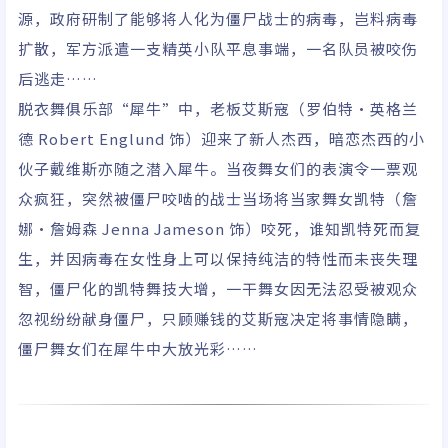
源，政府研制了能够将人化为僵尸战士的病毒，岂料病毒
莎姆隆·摩尔/珍妮特·
苏萨/卡蜜特·勒维特/
扩散，军方派遣一支精英小队平息事端，一名队员被咬伤
约翰·霍克斯/卡特罗·
后逃走……
科尔伯特/加里·克劳斯
脱衣舞俱乐部“犀牛”中，老板艾斯寇（罗伯特•英格兰
德 Robert Englund 饰）迎来了新人杰西，暗恋杰西的小
伙子戴维斯亦随之潜入犀牛。当夜舞女们的表演令一票观
众疯狂，突然被僵尸咬啮的战士当场将当家舞女凯特（詹
娜•詹姆森 Jenna Jameson 饰）咬死，谁知凯特死而复
生，并因病毒在女性身上可以保持纯洁的特性而未丧失理
智，僵尸化的凯特舞技大增，一干舞女因无法忍受被观众
忽视纷纷献身僵尸，只顾赚钱的艾斯寇决定将事情隐瞒，
僵尸舞女们在犀牛中大放光彩……