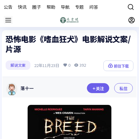
公告
快讯
圈子
帮助
导航
专题
问答
商城
恐怖电影《嗜血狂犬》电影解说文案/
片源
0
392
22年11月23日
解说文案
前往下载
落十一
关注
私信