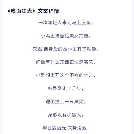
《嗜血狂犬》文案详情
一群年轻人来到岛上度假，
小黑正准备给美女拍照，
突然 他身后的丛林里有了动静，
好像有什么东西正快速袭来，
小黑想离开这个不祥的地方，
结果刚走了几步，
迎面撞上一只黑狗，
身形没有小黑大，
却目露凶光 来势汹汹，