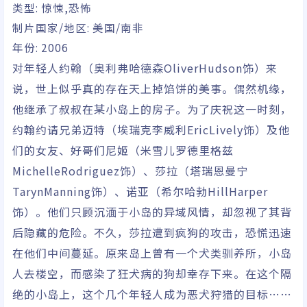
类型:
惊悚,恐怖
制片国家/地区:
美国/南非
年份: 2006
对年轻人约翰（奥利弗哈德森OliverHudson饰）来
说，世上似乎真的存在天上掉馅饼的美事。偶然机缘，
他继承了叔叔在某小岛上的房子。为了庆祝这一时刻，
约翰约请兄弟迈特（埃瑞克李威利EricLively饰）及他
们的女友、好哥们尼姬（米雪儿罗德里格兹
MichelleRodriguez饰）、莎拉（塔瑞恩曼宁
TarynManning饰）、诺亚（希尔哈勃HillHarper
饰）。他们只顾沉湎于小岛的异域风情，却忽视了其背
后隐藏的危险。不久，莎拉遭到疯狗的攻击，恐慌迅速
在他们中间蔓延。原来岛上曾有一个犬类驯养所，小岛
人去楼空，而感染了狂犬病的狗却幸存下来。在这个隔
绝的小岛上，这个几个年轻人成为恶犬狩猎的目标……