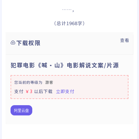
……，
（总计1968字）
查看
下载权限
犯罪电影《喊·山》电影解说文案/片源
您当前的等级为
游客
支付
￥3
以后下载
立即支付
阿里云盘