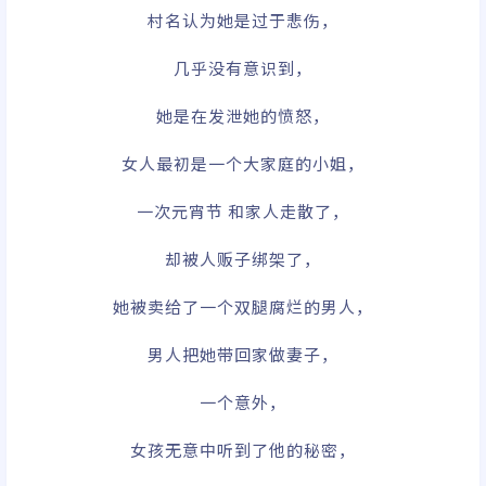
村名认为她是过于悲伤，
几乎没有意识到，
她是在发泄她的愤怒，
女人最初是一个大家庭的小姐，
一次元宵节 和家人走散了，
却被人贩子绑架了，
她被卖给了一个双腿腐烂的男人，
男人把她带回家做妻子，
一个意外，
女孩无意中听到了他的秘密，