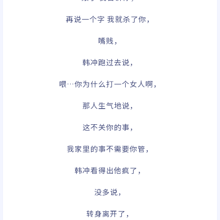
再说一个字 我就杀了你，
嘴贱，
韩冲跑过去说，
喂…你为什么打一个女人啊，
那人生气地说，
这不关你的事，
我家里的事不需要你管，
韩冲看得出他疯了，
没多说，
转身离开了，