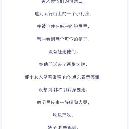
男人带他们的母亲三，
逃到太行山上的一个小村庄，
并被迫住在韩冲的驴屋里，
韩冲看到两个可怜的孩子，
没有赶走他们，
给他们送去了两张大饼，
那个女人拿着蛋糕 向他点头表示感谢，
没想到 韩冲刚转身要走，
房间里传来一阵嚎啕大哭，
吃尼玛吃，
婊子 我告诉你，