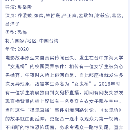
导演:
奚岳隆
演员:
乔湲媛,张寗,林哲熹,严正岚,孟耿如,谢毅宏,葛丞,
吕洋子
类型:
恐怖
制片国家/地区:
中国台湾
年份: 2020
电影故事原型来自真实传闻已久、发生在台中东海大学
“女鬼桥”的校园灵异事件：相传有一位女学生被负心
男抛弃，午夜时从桥上跳河自尽，自此那座桥就发生多
次灵异现象，故被学生命名为“女鬼桥”。2018年时
有一位学生凌晨独自到女鬼桥直播，期间有网友突然发
现直播背景的树上疑似有一名身穿白衣女子飘在空中。
当时这件“撞鬼直播”事件引爆网路讨论，《女鬼桥》
的故事就由此延伸，更配合一连串以观众为第一视角、
不间断的惊悚恐怖场面，务求令观众一路惊到尾，直奔