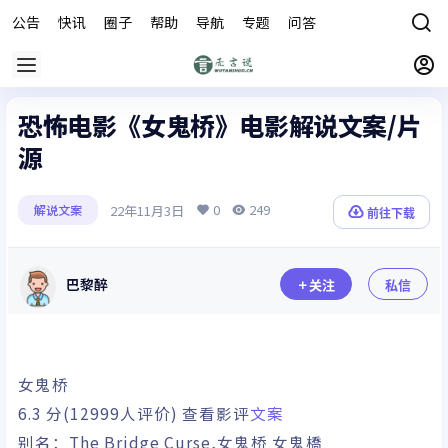
公告
快讯
圈子
帮助
导航
专题
问答
商城
恐怖电影《女鬼桥》电影解说文案/片
源
0
249
22年11月3日
解说文案
前往下载
巴黎醉
关注
私信
女鬼桥
6.3
分(12999人评价) 查看影评
文案
别名：
The Bridge Curse,女鬼桥 女鬼橋