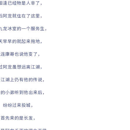
相逢已经物是人非了，
后阿龙就住在了这里，
九龙冰室的一个服务生，
天早早的就起来拖地，
就连康哥也说他变了，
过阿龙虽想远离江湖，
是江湖上仍有他的传说，
前的小弟听到他出来后，
纷纷过来投城，
首先来的是长发，