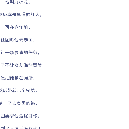
他叫九纹龙，
龙原本是黑道的红人，
可在六年前，
社团派他去泰国，
执行一项要债的任务，
为了不让女友海伦冒险，
便把他锁在厕所，
然后带着几个兄弟，
踏上了去泰国的路，
社团要求他活捉目标，
龙到了泰国后没有动手，