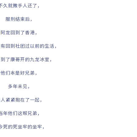
不久就撒手人还了，
服刑结束后，
阿龙回到了香港，
没有回到社团过以前的生活，
来到了康哥开的九龙冰室，
他们本是好兄弟，
多年未见，
两人紧紧抱在了一起，
当年他们这帮兄弟，
今死的死坐牢的坐牢，