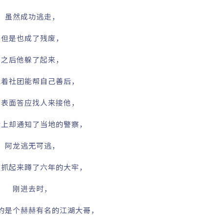
虽然成功逃走，
但是也成了残废，
之后他躲了起来，
想着社团能帮自己善后，
哥表面答应找人来接他，
际上却通知了当地的警察，
阿龙逃无可逃，
被抓起来蹲了六年的大牢，
刚进去时，
的是个赫赫有名的江湖大哥，