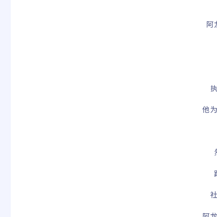
阿
他
阿