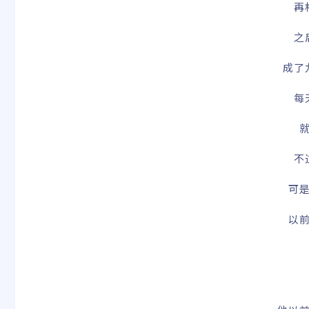
再
之
成了
每
不
可
以