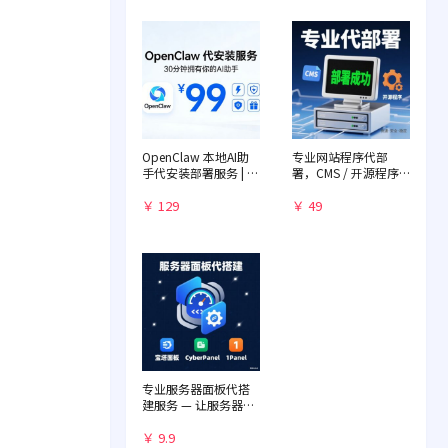
OpenClaw 本地AI助
专业网站程序代部
手代安装部署服务 | 远
署，CMS / 开源程序
程一对一配置 | 赠送入
快速落地
门教程
￥ 129
￥ 49
专业服务器面板代搭
建服务 — 让服务器管
理化繁为简
￥ 9.9