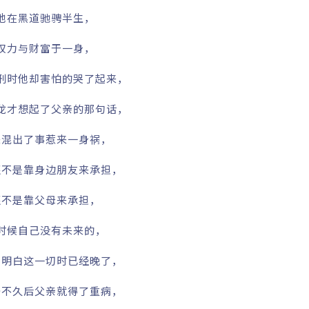
他在黑道驰骋半生，
权力与财富于一身，
刑时他却害怕的哭了起来，
龙才想起了父亲的那句话，
来混出了事惹来一身祸，
还不是靠身边朋友来承担，
还不是靠父母来承担，
时候自己没有未来的，
他明白这一切时已经晚了，
去不久后父亲就得了重病，