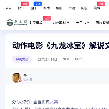
最新
交流
火爆
公告
快讯
圈子
帮助
导航
专题
问答
商城
热门
主题模板
办公素材
电子书
图片壁
动作电影《九龙冰室》解说文
0
201
22年11月14日
解说文案
吾
管理员
分(人评价) 查看影评
文案