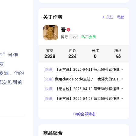
关于作者
关注
私信
吾
博导
钻石会员
Lv7
文章
评论
关注
粉丝
室”当侍
2328
224
0
46
友
[快讯]
【无言说】2026-04-11 每天60秒读懂世
起波澜，他的
界！
[文章]
我用claude code复刻了一夜爆火的SBTI
再次见到的
人格测试[失效]
[快讯]
【无言说】2026-04-10 每天60秒读懂世
界！
[快讯]
【无言说】2026-04-09 每天60秒读懂世
界！
Ta的全部动态
商品聚合