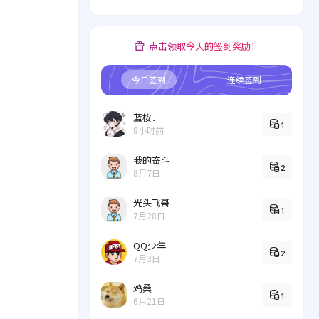
点击领取今天的签到奖励！
今日签到
连续签到
蓝桉．
1
8小时前
我的奋斗
2
8月7日
光头飞哥
1
7月28日
QQ少年
2
7月3日
鸡桑
1
6月21日