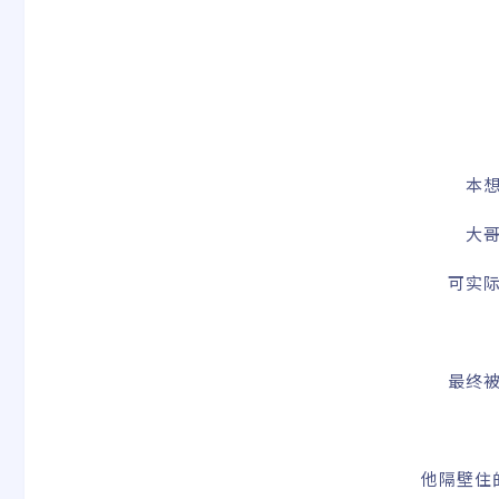
本
大
可实
最终
他隔壁住