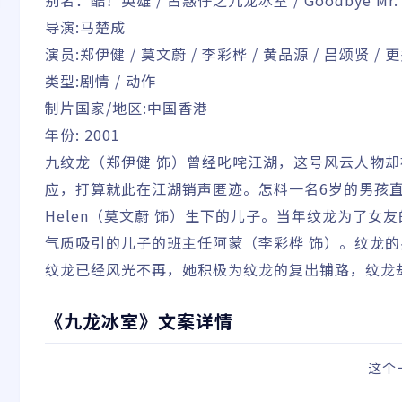
别名：酷！英雄 / 古惑仔之九龙冰室 / Goodbye Mr. 
导演:马楚成
演员:郑伊健 / 莫文蔚 / 李彩桦 / 黄品源 / 吕颂贤 / 
类型:剧情 / 动作
制片国家/地区:中国香港
年份: 2001
九纹龙（郑伊健 饰）曾经叱咤江湖，这号风云人物
应，打算就此在江湖销声匿迹。怎料一名6岁的男孩
Helen（莫文蔚 饰）生下的儿子。当年纹龙为了
气质吸引的儿子的班主任阿蒙（李彩桦 饰）。纹龙的
纹龙已经风光不再，她积极为纹龙的复出铺路，纹龙
《九龙冰室》文案详情
这个