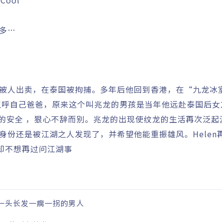
Cool
更多…
却被人出卖，在泰国被拘捕。多年后他回到香港，在“九龙冰
直呼自己爸爸，原来这个叫兆龙的男孩是当年他远赴泰国后女
女友的安全 ，狠心不辞而别。兆龙的出现使纹龙的生活再次泛
身份还是被江湖之人发现了，并希望他能重振雄风。Helen
却不想再过问江湖事
一头长发一瘸一拐的男人