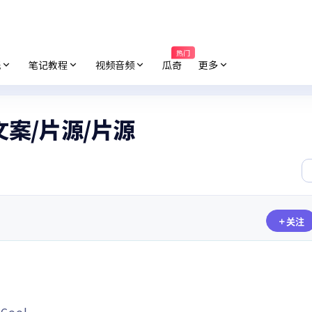
热门
纸
笔记教程
视频音频
瓜奇
更多
案/片源/片源
关注