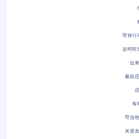
可快行
这时阿
出
最后
有
可当
关进