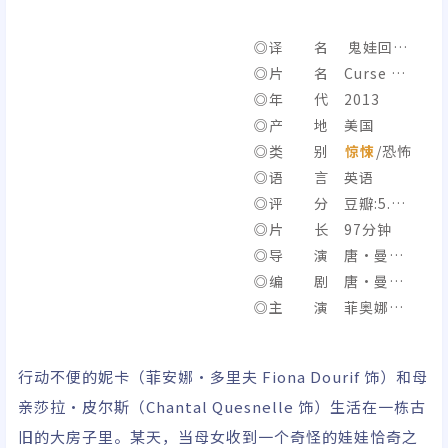
◎译 名 鬼娃回魂
6
◎片 名 Curse of
Chucky
◎年 代 2013
◎产 地 美国
◎类 别
惊悚
/恐怖
◎语 言 英语
◎评 分 豆瓣:5.7/I
MDb:5.6
◎片 长 97分钟
◎导 演 唐·曼西
尼
◎编 剧 唐·曼西
尼
◎主 演 菲奥娜·
道里夫/布拉德·道里
夫/布伦南·埃利奥特/
行动不便的妮卡（菲安娜·多里夫 Fiona Dourif 饰）和母
丹尼尔·比苏蒂/A·马
亲莎拉·皮尔斯（Chantal Quesnelle 饰）生活在一栋古
丁内斯/尚塔尔奎斯内
旧的大房子里。某天，当母女收到一个奇怪的娃娃恰奇之
尔/梅特兰·麦康奈尔