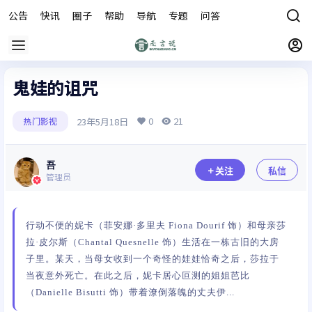
公告
快讯
圈子
帮助
导航
专题
问答
商城
鬼娃的诅咒
0
21
23年5月18日
热门影视
吾
关注
私信
管理员
行动不便的妮卡（菲安娜·多里夫 Fiona Dourif 饰）和母亲莎
拉·皮尔斯（Chantal Quesnelle 饰）生活在一栋古旧的大房
子里。某天，当母女收到一个奇怪的娃娃恰奇之后，莎拉于
当夜意外死亡。在此之后，妮卡居心叵测的姐姐芭比
（Danielle Bisutti 饰）带着潦倒落魄的丈夫伊...