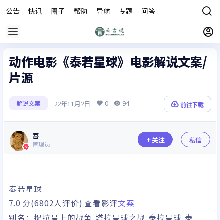
公告
快讯
圈子
帮助
导航
专题
问答
商城
动作电影《泰若星球》电影解说文案/
片源
0
94
22年11月2日
解说文案
前往下载
吾
关注
私信
管理员
泰若星球
7.0
分(6802人评价) 查看影评
文案
别名：
提拉星上的战争,塔拉星球之战,泰拉星球,泰