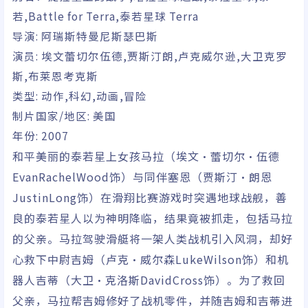
若,Battle for Terra,泰若星球 Terra
导演:
阿瑞斯特曼尼斯瑟巴斯
演员:
埃文蕾切尔伍德,贾斯汀朗,卢克威尔逊,大卫克罗
斯,布莱恩考克斯
类型:
动作,科幻,动画,冒险
制片国家/地区:
美国
年份: 2007
和平美丽的泰若星上女孩马拉（埃文•蕾切尔•伍德
EvanRachelWood饰）与同伴塞恩（贾斯汀•朗恩
JustinLong饰）在滑翔比赛游戏时突遇地球战舰，善
良的泰若星人以为神明降临，结果竟被抓走，包括马拉
的父亲。马拉驾驶滑艇将一架人类战机引入风洞，却好
心救下中尉吉姆（卢克•威尔森LukeWilson饰）和机
器人吉蒂（大卫•克洛斯DavidCross饰）。为了救回
父亲，马拉帮吉姆修好了战机零件，并随吉姆和吉蒂进