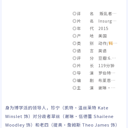
◎译 名 叛乱者·
强权终结(港) / 分歧者
◎片 名 Insurgen
2：叛乱者(台) / 分歧者
t
◎年 代 2015
2：反叛者 / 反叛者 / T
◎产 地 美国
he Divergent Series:
◎类 别 动作/
科幻
Insurgent
/
◎语 言 英语
冒险
◎评 分 豆瓣:6.1/I
MDb:6.2
◎片 长 119分钟
◎导 演 罗伯特·
施文特克
◎编 剧 布莱恩·
达菲尔德/阿齐瓦·高斯
◎主 演 谢琳·伍
曼/马克·鲍姆贝克
德蕾/西奥·詹姆斯/凯
特·温丝莱特/奥克塔维
身为博学派的领导人，珍宁（凯特·温丝莱特 Kate
亚·斯宾瑟/杰·科特
Winslet 饰）对分歧者翠丝（谢琳·伍德蕾 Shailene
尼/佐伊·克罗维兹/迈
Woodley 饰）和老四（提奥·詹姆斯 Theo James 饰）
尔斯·特勒/安塞尔·艾