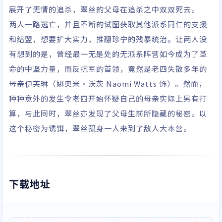
尔高特/李美琪/娜奥米
展开了无情的追杀，翠丝的父母在追杀之中双双死去。
·沃茨/梅奇·费法/贾
两人一路逃亡，并且不断的试图获取其他派系同仁的支援
斯蒂斯·利克
和结盟，想要扩大实力，推翻珍宁的残暴统治。让两人没
有想到的是，曾经最一无是处的无派系阵营如今成为了革
命的中坚力量，而反抗军的首领，竟然是老四失散多年的
母亲伊芙琳（娜奥米·沃茨 Naomi Watts 饰）。然而，
种种意外的发生令老四开始怀疑自己的母亲实际上另有打
算，与此同时，翠丝亦发现了父母生前所隐藏的秘密。以
这个秘密为诱饵，翠丝孤身一人来到了敌人大本营。
下载地址