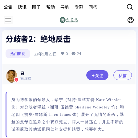
公告
快讯
圈子
帮助
导航
专题
问答
商城
分歧者2：绝地反击
0
24
23年5月23日
热门影视
吾
关注
私信
管理员
身为博学派的领导人，珍宁（凯特·温丝莱特 Kate Winslet
饰）对分歧者翠丝（谢琳·伍德蕾 Shailene Woodley 饰）和
老四（提奥·詹姆斯 Theo James 饰）展开了无情的追杀，翠
丝的父母在追杀之中双双死去。两人一路逃亡，并且不断的
试图获取其他派系同仁的支援和结盟，想要扩大...