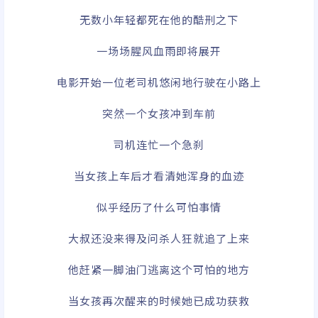
无数小年轻都死在他的酷刑之下
一场场腥风血雨即将展开
电影开始一位老司机悠闲地行驶在小路上
突然一个女孩冲到车前
司机连忙一个急刹
当女孩上车后才看清她浑身的血迹
似乎经历了什么可怕事情
大叔还没来得及问杀人狂就追了上来
他赶紧一脚油门逃离这个可怕的地方
当女孩再次醒来的时候她已成功获救