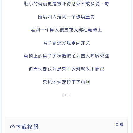
胆小的玛丽更是被吓得话都不敢多说一句
随后四人走到一个玻璃屋前
看到一个男人被五花大绑在电椅上
帽子哥还发现电闸开关
电椅上的男子见状后慌忙向四人呼喊求饶
但大伙都认为是鬼屋的游戏效果而已
只见他快速拉下了电闸
……
查看
下载权限