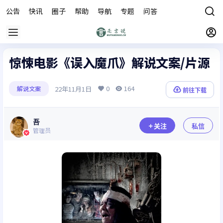
公告
快讯
圈子
帮助
导航
专题
问答
商城
惊悚电影《误入魔爪》解说文案/片源
0
164
22年11月1日
解说文案
前往下载
吾
关注
私信
管理员