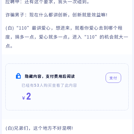
应聘甲：
还有这个
要求，我头一次碰到。
诈骗
男子：现在什么都
讲创新，创新就是效益嘛!
(白)“110”最
讲爱心，想进来，就看你爱心去到哪个程
度，捐多一点，爱心就多一点，进入“110”的机会就大一
点。
隐藏内容，支付费用后阅读
支付
已经有
53
人购买查看了此内容
2
￥
(白)兄弟们，这个地方不
好混啊!