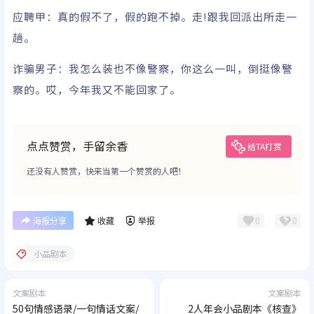
应聘甲：真的假不了，假的跑不掉。走
!跟我回
派出所走一
趟。
诈骗男子：我怎么装
也不像警察，你这么
一叫，倒挺像警
察的。哎，今年我又不能回家了。
点点赞赏，手留余香
给TA打赏
还没有人赞赏，快来当第一个赞赏的人吧！
0
0
海报分享
收藏
举报
小品剧本
文案剧本
文案剧本
50句情感语录/一句情话文案/
2人年会小品剧本《核查》