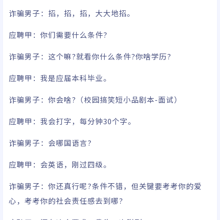
诈骗男子：
招，招，招，大大地招。
应聘甲：你们需要什么条件?
诈骗男子：这个嘛?就看你什
么条件?你啥学历?
应聘甲：我是应届本科
毕业。
诈骗男子：你会啥?
（校园搞
笑短小品
剧本-面试）
应聘甲：我会打字，每分钟30个字。
诈骗男子：会哪国
语言?
应聘甲：会英语，刚过四级。
诈骗男
子：你还真行呢?条件
不错，但关键要考考你的爱
心，考考你的社会责任感去到哪?