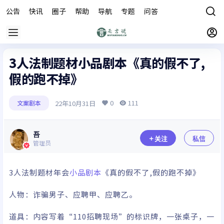
公告
快讯
圈子
帮助
导航
专题
问答
商城
3人法制题材小品剧本《真的假不了,
假的跑不掉》
0
111
22年10月31日
文案剧本
吾
关注
私信
管理员
3人法制题材年会
小品剧本
《真的假不了,假的跑不掉》
人物：诈骗男子、应聘甲、应聘乙。
道具：内容写着“110招聘现场”的标识牌，一张桌子，一