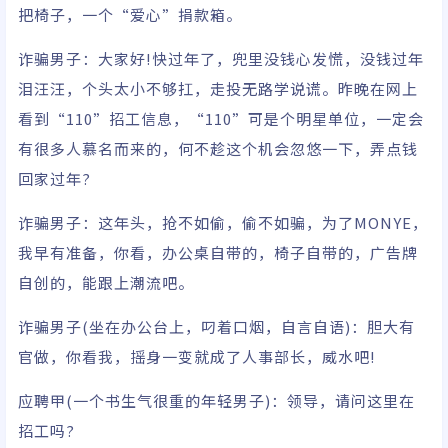
把椅子，一个“爱心”捐款箱。
诈骗男子：大
家好!快过年了，兜里没钱心发慌，没钱过
年
泪汪汪，个头太
小不够扛，走投无路学说谎。昨晚在网上
看
到“1
10”招工
信息，“110”可是个明星单位
，一定会
有很多人慕名而来的，
何不趁这个机会忽悠一下，弄点钱
回家过年?
诈骗男子：这年头，抢
不如偷，
偷不如骗，为了MONYE，
我早有准备，你
看，办公桌自带的，椅子自带的，广告牌
自
创的，能跟上潮流吧。
诈骗男子(
坐在办公
台上，叼着口
烟，自言自语)：胆大有
官做，你看我，摇身一
变就成
了人事部长，威水吧!
应聘甲(一个书生气很重的年轻男子)：领导，请问
这里在
招工
吗?