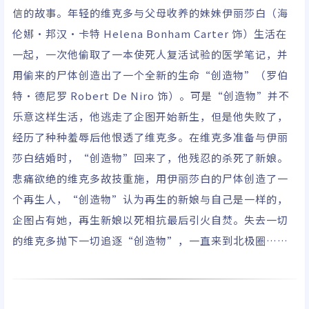
里斯/罗伯特·哈迪/切
信的故事。年轻的维克多与父母收养的妹妹伊丽莎白（海
瑞·朗吉/西莉亚·伊姆
伦娜·邦汉·卡特 Helena Bonham Carter 饰）生活在
里/特里文·麦克道尔
一起，一次他偷取了一本使死人复活试验的医学笔记，并
用偷来的尸体创造出了一个全新的生命“创造物”（罗伯
特·德尼罗 Robert De Niro 饰）。可是“创造物”并不
乐意这样生活，他逃走了企图开始新生，但是他失败了，
经历了种种羞辱后他恨透了维克多。在维克多准备与伊丽
莎白结婚时，“创造物”回来了，他残忍的杀死了新娘。
悲痛欲绝的维克多故技重施，用伊丽莎白的尸体创造了一
个再生人，“创造物”认为再生的新娘与自己是一样的，
企图占有她，再生新娘以死相抗最后引火自焚。失去一切
的维克多抛下一切追逐“创造物”，一直来到北极圈……