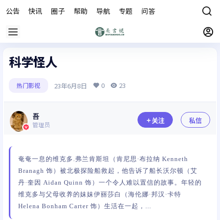
公告
快讯
圈子
帮助
导航
专题
问答
商城
科学怪人
0
23
23年6月8日
热门影视
吾
关注
私信
管理员
奄奄一息的维克多.弗兰肯斯坦（肯尼思·布拉纳 Kenneth
Branagh 饰）被北极探险船救起，他告诉了船长沃尔顿（艾
丹·奎因 Aidan Quinn 饰）一个令人难以置信的故事。年轻的
维克多与父母收养的妹妹伊丽莎白（海伦娜·邦汉·卡特
Helena Bonham Carter 饰）生活在一起，...