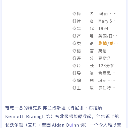
◎译 名 玛丽·雪
莱的弗兰肯斯坦 / 玛丽
◎片 名 Mary She
·雪莱之科学怪人 / 科
lley’s Frankenstein
◎年 代 1994
学怪人之再生情狂 / 弗
◎产 地 美国/日
兰肯斯坦 / Frankenst
本/法国
◎类 别
剧情
/
爱情
ein
/
◎语 言 英语
科幻
/恐怖
◎评 分 豆瓣:7.7/I
MDb:6.3
◎片 长 123分钟
◎导 演 肯尼思·
布拉纳
◎编 剧 玛丽·雪
莱/斯特凡女士
◎主 演 罗伯特·
德尼罗/肯尼思·布拉
纳/汤姆·休斯克/海伦
奄奄一息的维克多.弗兰肯斯坦（肯尼思·布拉纳
娜·伯翰·卡特/艾丹·
Kenneth Branagh 饰）被北极探险船救起，他告诉了船
奎因/伊安·霍姆/理查
长沃尔顿（艾丹·奎因 Aidan Q
ui
nn 饰）一个令人难以置
德·布赖尔斯/约翰·克