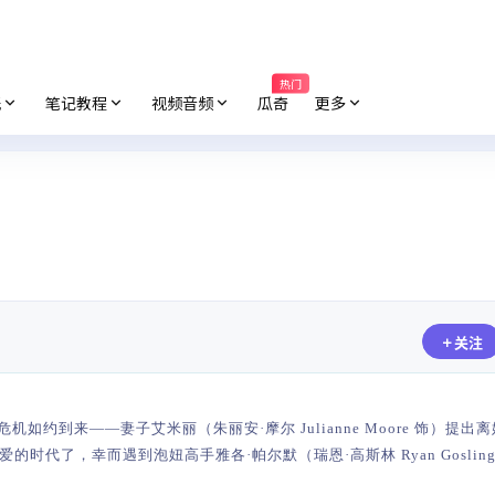
热门
纸
笔记教程
视频音频
瓜奇
更多
关注
中年危机如约到来——妻子艾米丽（朱丽安·摩尔 Julianne Moore 饰）提出
了，幸而遇到泡妞高手雅各·帕尔默（瑞恩·高斯林 Ryan Gosling 饰