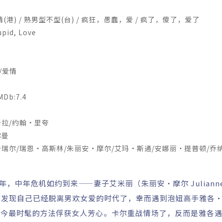
) / 熟男型不型(台) / 疯狂，愚蠢，爱 / 疯了，傻了，爱了
id, Love
/爱情
b:7.4
拉/约翰·里夸
尔曼
尔/瑞恩·高斯林/朱丽安·摩尔/艾玛·斯通/安娜丽·提普顿/乔纳
/贝斯·利特福德/约翰·卡洛·林奇/凯文·贝肯/莉萨·拉皮拉
中年，中年危机如约到来——妻子艾米丽（朱丽安·摩尔 Julianne 
尔发现自己已经脱离男欢女爱的时代了，幸而遇到泡妞高手雅各
头，教他当今最时髦的方法俘获女人芳心。卡尔重战情场了，反而是雅各