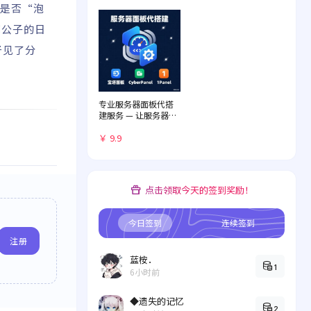
意是否“泡
花公子的日
于见了分
专业服务器面板代搭
建服务 — 让服务器管
理化繁为简
￥ 9.9
点击领取今天的签到奖励！
今日签到
连续签到
注册
蓝桉．
1
6小时前
◆遗失的记忆
2