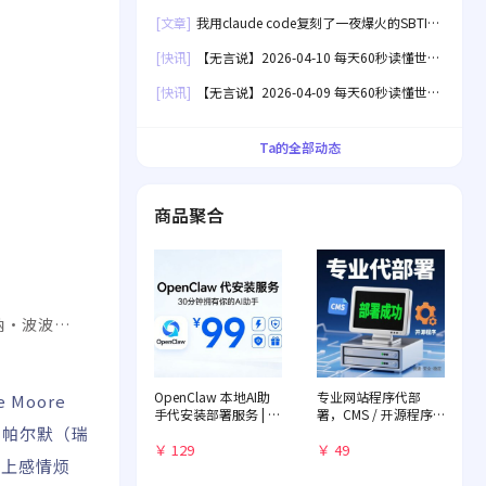
界！
[文章]
我用claude code复刻了一夜爆火的SBTI
人格测试[失效]
[快讯]
【无言说】2026-04-10 每天60秒读懂世
界！
[快讯]
【无言说】2026-04-09 每天60秒读懂世
界！
Ta的全部动态
商品聚合
·波波/
OpenClaw 本地AI助
专业网站程序代部
Moore
手代安装部署服务 | 远
署，CMS / 开源程序
程一对一配置 | 赠送入
快速落地
·帕尔默（瑞
门教程
￥ 129
￥ 49
遇上感情烦