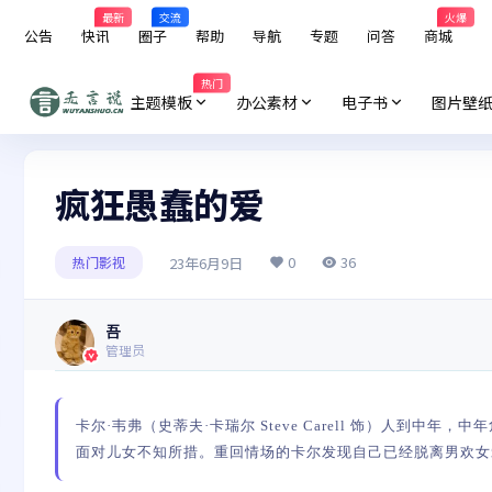
最新
交流
火爆
公告
快讯
圈子
帮助
导航
专题
问答
商城
热门
主题模板
办公素材
电子书
图片壁
疯狂愚蠢的爱
0
36
23年6月9日
热门影视
吾
管理员
卡尔·韦弗（史蒂夫·卡瑞尔 Steve Carell 饰）人到中年，
面对儿女不知所措。重回情场的卡尔发现自己已经脱离男欢女爱的时代