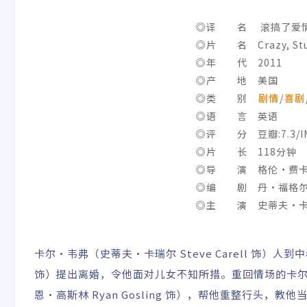
◎译 名 滚搞了爱情(港
◎片 名 Crazy, Stup
◎年 代 2011
◎产 地 美国
◎类 别
剧情
/
喜剧
◎语 言 英语
◎评 分 豆瓣:7.3/IMD
◎片 长 118分钟
◎导 演 格伦·费卡
◎编 剧 丹·福格
◎主 演 史蒂夫·卡瑞
乔伊·金/玛丽莎·托梅
卡尔·韦弗（史蒂夫·卡瑞尔 Steve Carell 饰）人到
饰）提出离婚，令他面对儿女不知所措。重回情场的卡
恩·高斯林 Ryan Gosling 饰），帮他重整行