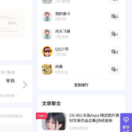
14小时前
我的奋斗
2
8月7日
共0人
光头飞哥
1
7月28日
QQ少年
2
7月3日
鸡桑
1
6月21日
热门影视
早熟
签到排行
9 0:00:00
文章聚合
CN-062 水淼Aqua 精选图片素
功与过的试金石。
TOP1
材写真作品合集|持续更新
解锁
24年3月6日
会员