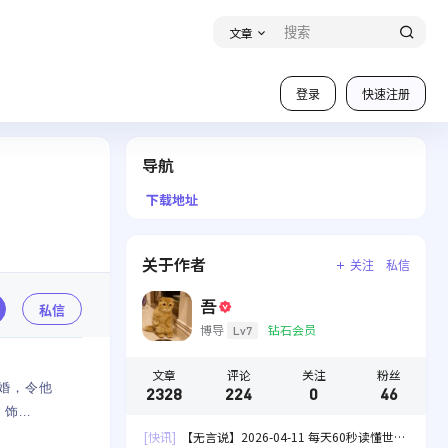
文章
登录
快速注册
导航
下载地址
关于作者
关注
私信
吾
私信
博导
钻石会员
Lv7
文章
评论
关注
粉丝
离婚，令他
2328
224
0
46
...
[快讯]
【无言说】2026-04-11 每天60秒读懂世