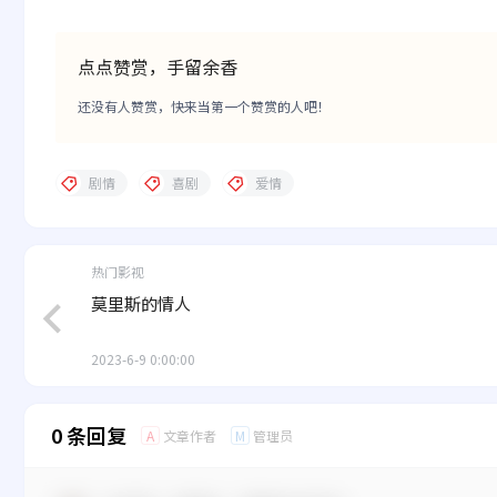
点点赞赏，手留余香
还没有人赞赏，快来当第一个赞赏的人吧！
剧情
喜剧
爱情
热门影视
莫里斯的情人
2023-6-9 0:00:00
0 条回复
文章作者
管理员
A
M