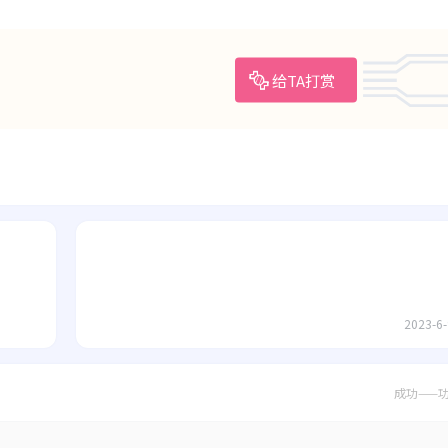
给TA打赏
2023-6-
成功——