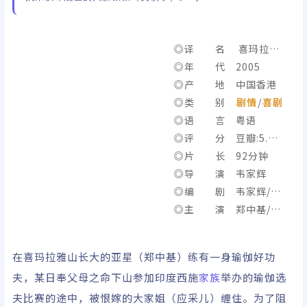
◎译 名 喜玛拉雅
星 / Himalaya Singh
◎年 代 2005
◎产 地 中国香港
◎类 别
剧情
/
喜剧
◎语 言 粤语
◎评 分 豆瓣:5.7/I
MDb:4.2
◎片 长 92分钟
◎导 演 韦家辉
◎编 剧 韦家辉/欧
健儿
◎主 演 郑中基/张
柏芝/刘青云/应采儿/吴
镇宇/黄又南/徐天佑/李
在喜玛拉雅山长大的亚星（郑中基）练有一身瑜伽好功
兆基/黄光亮/成奎安
夫，某日奉父母之命下山参加印度西施
家族
举办的瑜伽选
夫比赛的途中，被恨嫁的大家姐（应采儿）缠住。为了阻