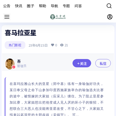
公告
快讯
圈子
帮助
导航
专题
问答
商城
喜马拉亚星
0
21
23年6月15日
热门影视
吾
关注
私信
管理员
在喜玛拉雅山长大的亚星（郑中基）练有一身瑜伽好功夫，
某日奉父母之命下山参加印度西施家族举办的瑜伽选夫比赛
的途中，被恨嫁的大家姐（应采儿）缠住。为了阻止亚星参
加比赛，大家姐想出把他变成人见人厌的坏小子的狠招，不
想联合三大恶人也没能将亚星改变，不甘心之下，大家姐又
找来以坏混世的大胆叔叔（吴镇宇）。 可...