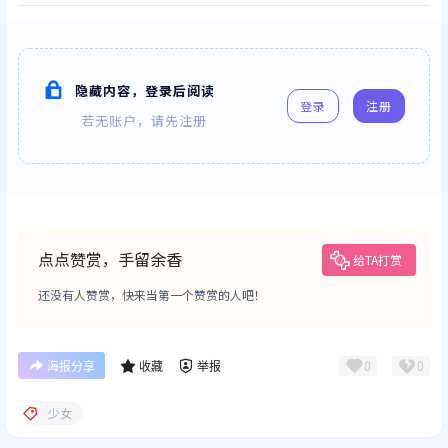
隐藏内容，登录后阅读
登录
注册
若无账户，请先注册
点点赞赏，手留余香
给TA打赏
还没有人赞赏，快来当第一个赞赏的人吧！
0
0
海报分享
收藏
举报
少女