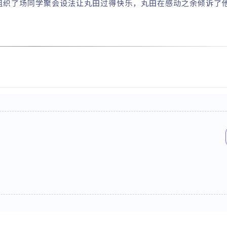
组织了场同学聚会设法让丸田过得快乐，丸田在感动之余倾诉了