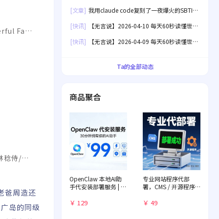
界！
[文章]
我用claude code复刻了一夜爆火的SBTI
人格测试[失效]
[快讯]
【无言说】2026-04-10 每天60秒读懂世
rful Fam
界！
[快讯]
【无言说】2026-04-09 每天60秒读懂世
界！
Ta的全部动态
商品聚合
林稔侍/风
OpenClaw 本地AI助
专业网站程序代部
手代安装部署服务 | 远
署，CMS / 开源程序
老爸周造还
程一对一配置 | 赠送入
快速落地
门教程
￥ 129
￥ 49
乡广岛的同级