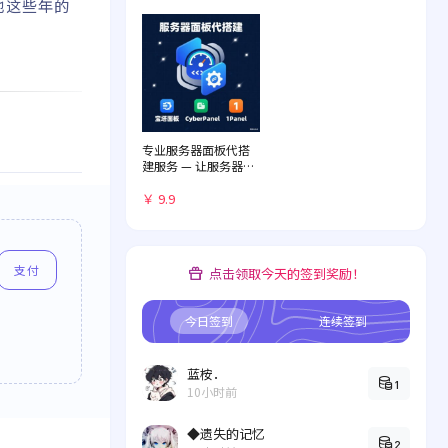
他这些年的
专业服务器面板代搭
建服务 — 让服务器管
理化繁为简
￥ 9.9
支付
点击领取今天的签到奖励！
今日签到
连续签到
蓝桉．
1
10小时前
◆遗失的记忆
2