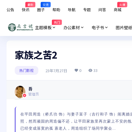
最新
交流
火爆
公告
快讯
圈子
帮助
导航
专题
问答
商城
热门
主题模板
办公素材
电子书
图片壁
家族之苦2
0
33
23年7月27日
热门影视
吾
管理员
在平田周造（桥爪功 饰）与妻子富子（吉行和子 饰）闹离
照，然而顽固的周造偏不还，让平田家族里再次蒙上不安的氛
已经变成落寞的孤 寡老人，周造组织了场同学聚会...