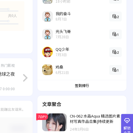
18小时前
我的奋斗
共0人
2
8月7日
光头飞哥
1
7月28日
QQ少年
2
7月3日
热门影视
鸡桑
1
6月21日
地球之夜
签到排行
7 0:00:00
文章聚合
竟能蹦出友谊来。
CN-062 水淼Aqua 精选图片素
TOP1
材写真作品合集|持续更新
解锁
确认修改
24年3月6日
会员