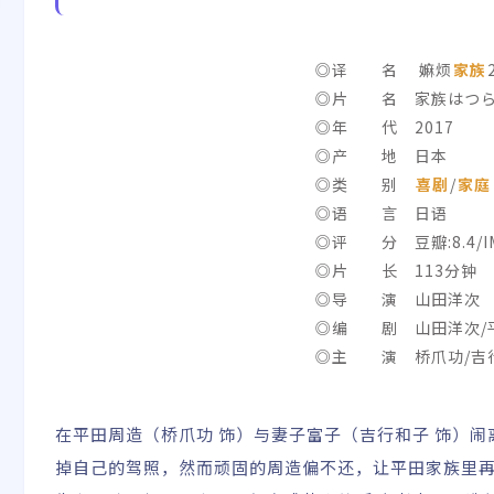
◎译 名 嫲烦
家族
ily! 2
◎片 名 家族はつら
◎年 代 2017
◎产 地 日本
◎类 别
喜剧
/
家庭
◎语 言 日语
◎评 分 豆瓣:8.4/IMD
◎片 长 113分钟
◎导 演 山田洋次
◎编 剧 山田洋次/
◎主 演 桥爪功/吉行
吹淳/中村鹰之资/丸山
在平田周造（桥爪功 饰）与妻子富子（吉行和子 饰）
掉自己的驾照，然而顽固的周造偏不还，让平田家族里