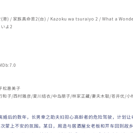
2(港) / 家族真命苦2(台) / Kazoku wa tsuraiyo 2 / What a Wonde
いよ2
b:7.0
平松惠美子
和子/西村雅彦/夏川结衣/中岛朋子/林家正藏/妻夫木聪/苍井优/小
步梦
闹离婚后的数年，长男幸之助夫妇担心高龄者的危险驾驶，计划让
再次蒙上不安的氛围。某日，周造与居酒屋女老板和开车回到故