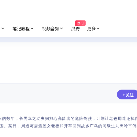
热门
纸
笔记教程
视频音频
瓜奇
更多
关注
婚后的数年，长男幸之助夫妇担心高龄者的危险驾驶，计划让老爸周造还掉
围。某日，周造与居酒屋女老板和开车回到故乡广岛的同级生丸田吟平偶