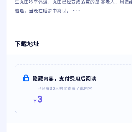
生丸田吟平偶遇，丸田已经变成落寞的孤 寡老人，周造
遭遇，当晚在睡梦中离世。……
下载地址
隐藏内容，支付费用后阅读
已经有
30
人购买查看了此内容
3
￥