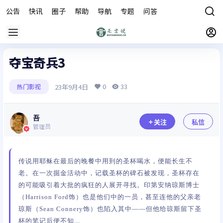
公告
快讯
圈子
帮助
导航
专题
问答
商城
夺宝奇兵3
0
33
23年9月4日
热门影视
吾
关注
私信
管理员
传说用耶稣在最后的晚餐中用到的圣杯喝水，便能长生不
老。在一次掘金活动中，记载圣杯的碑石被发现，圣杯存在
的可能吸引着大批的疯狂的人展开寻找。印第安纳琼斯博士
（Harrison Ford饰）也是他们中的一员，甚至连他的父亲老
琼斯（Sean Connery饰）也陷入其中——但他给琼斯留下圣
杯的笔记后便不知...