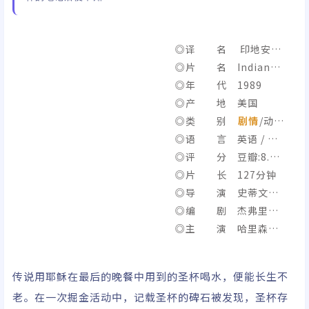
◎译 名 印地安
纳・琼斯和最后的十字
◎片 名 Indiana J
军 / 夺宝奇兵3：圣战奇
ones and the Last Cr
◎年 代 1989
兵 / 圣战奇兵 / 印地安
usade
◎产 地 美国
纳・琼斯之圣战奇兵
◎类 别
剧情
/动
作/
◎语 言 英语 / 德
奇幻
/
冒险
语 / 希腊语 / 阿拉伯语
◎评 分 豆瓣:8.3/I
MDb:8.2
◎片 长 127分钟
◎导 演 史蒂文·
斯皮尔伯格
◎编 剧 杰弗里·
鲍姆/乔治·卢卡斯/门
◎主 演 哈里森·
诺·迈依杰斯/菲利普·
福特/肖恩·康纳利/丹
考夫曼
霍姆·艾略特/艾莉森·
传说用耶稣在最后的晚餐中用到的圣杯喝水，便能长生不
杜迪/约翰·瑞斯-戴维
老。在一次掘金活动中，记载圣杯的碑石被发现，圣杯存
斯/朱利安·格洛弗/瑞