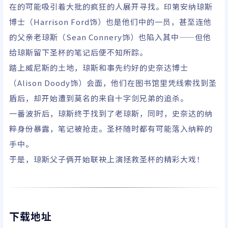
在的可能吸引着大批的疯狂的人展开寻找。印第安纳琼斯
凡·菲尼克斯/迈克尔·
伯恩/克沃尔克·加拉贝
博士（Harrison Ford饰）也是他们中的一员，甚至连他
迪安/罗伯特·埃迪生
的父亲老琼斯（Sean Connery饰）也陷入其中——但他
给琼斯留下圣杯的笔记后便不知所踪。
踏上威尼斯的土地，琼斯和事先约好的史奈达博士
（Alison Doody饰）会面，他们在图书馆里凭线索找到圣
盾后，却开始遭到莫名的来自十字剑兄弟的追杀。
一番波折后，琼斯终于找到了老琼斯，同时，史奈达的纳
粹身份暴露，笔记被抢走。圣杯随时都有可能落入纳粹的
手中。
于是，琼斯父子俩开始联袂上演拯救圣杯的精彩大戏！
下载地址