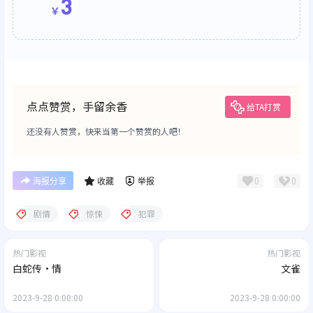
3
￥
点点赞赏，手留余香
给TA打赏
还没有人赞赏，快来当第一个赞赏的人吧！
0
0
海报分享
收藏
举报
剧情
惊悚
犯罪
热门影视
热门影视
白蛇传·情
文雀
2023-9-28 0:00:00
2023-9-28 0:00:00