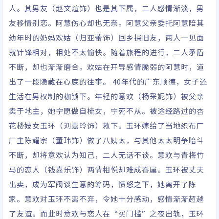
人。其男友（赵文煊饰）也是其下属，二人感情渐淡，男
友移情别恋。阿慧伤心却也无奈。阿慧父亲委托阿慧陪其
幼年时的奶妈欢姑（归亚蕾饰）回乡探旧友，两人一见面
就针锋相对，相处不太愉快。随着旅程的进行，二人矛盾
不断，却也渐渐磨合。欢姑在开导感情脆弱的阿慧时，道
出了一段隐藏在心底的往事。 40年代的广东顺德，女子还
生活在男权制的枷锁下。年轻的意欢（杨采妮饰）被父亲
卖于地主，她宁愿做自梳女，宁死不从。被途经路过的杏
花楼妓女玉环（刘嘉玲饰）救下。玉环嫁给了当地织布厂
厂主陈耀宗（董玮饰）做了八姨太，与其他太太明争暗斗
不断，却将意欢认为知己，二人无话不谈。意欢与青梅竹
马的恋人（钱嘉乐饰）两情相悦却难成眷属。玉环被丈夫
出卖，成为军阀谈生意的筹码，愤怒之下，她离开了陈
家。意欢对玉环不离不弃，令她十分感动，感情渐渐超越
了友谊。而此时意欢与恋人在“买门槛”之夜出轨，玉环