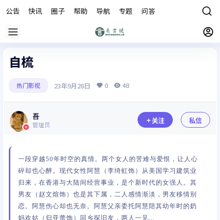
公告
快讯
圈子
帮助
导航
专题
问答
商城
自梳
0
48
23年9月28日
热门影视
吾
关注
私信
管理员
一段穿越50年时空的真情。两个女人的苦难与爱恨，让人心
碎却也心醉。现代女性阿慧（李绮虹饰）从美国学习建筑业
归来，在香港与大陆间经营事业，是个新时代的女强人。其
男友（赵文煊饰）也是其下属，二人感情渐淡，男友移情别
恋。阿慧伤心却也无奈。阿慧父亲委托阿慧陪其幼年时的奶
妈欢姑（归亚蕾饰）回乡探旧友，两人一见...