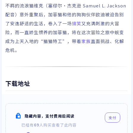
斯汀/杨伯文/史努比狗
不羁的流浪猫维克（塞缪尔·杰克逊 Samuel L. Jackson
狗/贾内尔·詹姆斯/安
配音）意外重聚后，加菲猫和他的狗狗伙伴欧迪被迫告别
格斯·克劳德
了安逸舒适的生活，卷入了一场
搞笑
又充满刺激的大冒
险，而一直娇生惯养的加菲猫，将在这次冒险之旅中蜕变
成为上天入地的“猫猫特工”，带着
家族
直面挑战、化解
危机。
下载地址
隐藏内容，支付费用后阅读
支付
已经有
69
人购买查看了此内容