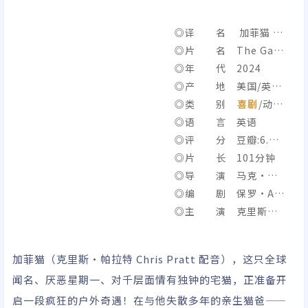
◎译 名 加菲猫 /
加菲猫：勇闯世界(港) /
◎片 名 The Garfi
Garfield
eld Movie
◎年 代 2024
◎产 地 美国/英
国/中国香港
◎类 别
喜剧
/动
画/
◎语 言 英语
奇幻
/
冒险
◎评 分 豆瓣:6.9/I
MDb:5.8
◎片 长 101分钟
◎导 演 马克·汀
戴尔
◎编 剧 保罗·A·
卡普兰/马克·托尔戈
◎主 演 克里斯·
夫/大卫·雷诺兹
帕拉特/塞缪尔·杰克
逊/汉娜·沃丁厄姆/文
加菲猫（克里斯·帕拉特 Chris Pratt 配音），这只全球
·瑞姆斯/尼古拉斯·霍
闻名、厌恶星期一、对千层面情有独钟的宅猫，正准备开
尔特/塞西莉·斯特朗/
启一段疯狂的户外奇遇！在与他失散多年的亲生猫爸——
哈维·吉兰/博特·高登