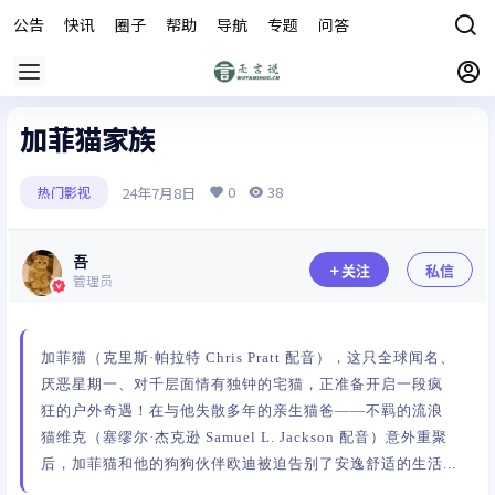
公告
快讯
圈子
帮助
导航
专题
问答
商城
加菲猫家族
0
38
24年7月8日
热门影视
吾
关注
私信
管理员
加菲猫（克里斯·帕拉特 Chris Pratt 配音），这只全球闻名、
厌恶星期一、对千层面情有独钟的宅猫，正准备开启一段疯
狂的户外奇遇！在与他失散多年的亲生猫爸——不羁的流浪
猫维克（塞缪尔·杰克逊 Samuel L. Jackson 配音）意外重聚
后，加菲猫和他的狗狗伙伴欧迪被迫告别了安逸舒适的生活...