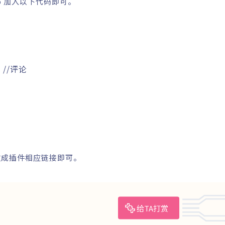
php 加入以下代码即可。
;
//评论
改成插件相应链接即可。
给TA打赏