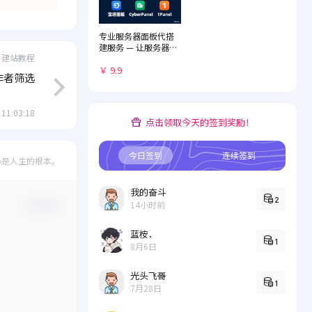
专业服务器面板代搭
建服务 — 让服务器管
建站教程
理化繁为简
￥ 9.9
按作者筛选
 11:03:18
点击领取今天的签到奖励！
今日签到
连续签到
心是人生的根本。
我的奋斗
2
14小时前
确认修改
蓝桉．
1
8月6日
光头飞哥
1
7月28日