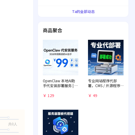
界！
Ta的全部动态
商品聚合
OpenClaw 本地AI助
专业网站程序代部
手代安装部署服务 | 远
署，CMS / 开源程序
程一对一配置 | 赠送入
快速落地
门教程
￥ 129
￥ 49
共0人