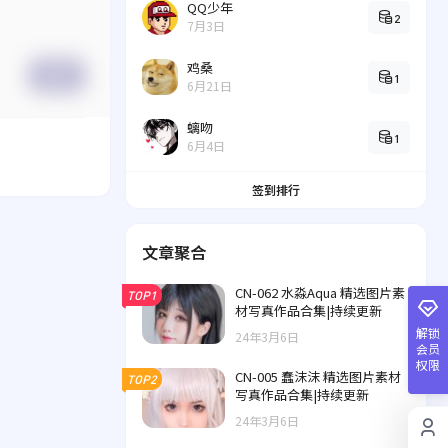
QQ少年
2
7月3日
鸡桑
提交
1
6月21日
螭吻
1
6月4日
签到排行
文章聚合
CN-062 水淼Aqua 精选图片素
TOP1
材写真作品合集|持续更新
解锁
24年3月6日
会员
权限
CN-005 蠢沫沫 精选图片素材
TOP2
写真作品合集|持续更新
24年3月6日