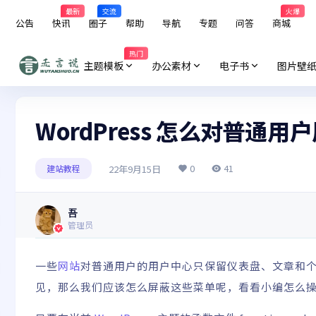
最新
交流
火爆
公告
快讯
圈子
帮助
导航
专题
问答
商城
热门
主题模板
办公素材
电子书
图片壁
WordPress 怎么对普通
0
41
22年9月15日
建站教程
吾
管理员
一些
网站
对普通用户的用户中心只保留仪表盘、文章和
见，那么我们应该怎么屏蔽这些菜单呢，看看小编怎么