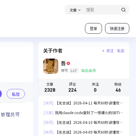
文章
登录
快速注册
关于作者
关注
私信
吾
博导
钻石会员
Lv7
文章
评论
关注
粉丝
2328
224
0
46
私信
[快讯]
【无言说】2026-04-11 每天60秒读懂世
界！
[文章]
我用claude code复刻了一夜爆火的SBTI
仅管理员可
人格测试[失效]
[快讯]
【无言说】2026-04-10 每天60秒读懂世
界！
[快讯]
【无言说】2026-04-09 每天60秒读懂世