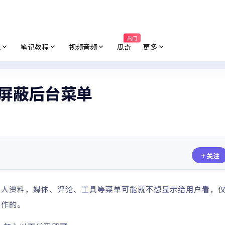
热门
纸
笔记教程
视频音频
瓜奇
更多
用户屏蔽后台菜单
关注
个人资料，媒体、评论、工具等菜单可能就不想显示给用户看，
操作的。