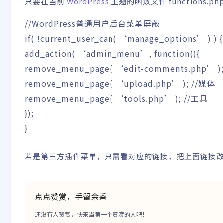
只要在当前
WordPress
主题
的函数文件 functions.
//WordPress普通用户后台菜单屏蔽
if
(
!
current_user_can
(
‘manage_options’
)
)
{
add_action
(
‘admin_menu’
,
function
(
)
{
remove_menu_page
(
‘edit-comments.php’
)
remove_menu_page
(
‘upload.php’
)
;
//媒体
remove_menu_page
(
‘tools.php’
)
;
//工具
}
)
;
}
若是第三方
插件
菜单，只需看对应的链接，把上面链接
点点赞赏，手留余香
还没有人赞赏，快来当第一个赞赏的人吧！