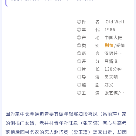
◎译 名 Old Well
◎年 代 1986
◎产 地 中国大陆
◎类 别
剧情
/爱情
◎语 言 汉语普通
话
◎评 分 豆瓣:8.1/I
MDb:7.1
◎片 长 130分钟
◎导 演 吴天明
◎编 剧 郑义
◎主 演 张艺谋/梁
玉瑾/吕丽萍/牛星丽/解
衍/平兰庭/赵世基/郝教
因为家中长辈逼迫着要其做年轻寡妇段喜凤（吕丽萍）家
勇/穆淑兰/谭希和/李菁
的倒插门女婿，老井村青年孙旺泉（张艺谋）有心与高考
菁/詹小林
落榜后回村务农的恋人赵巧英（梁玉瑾）离家出走，却因