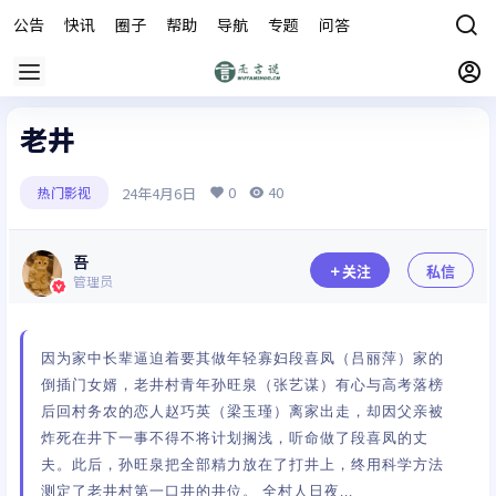
公告
快讯
圈子
帮助
导航
专题
问答
商城
老井
0
40
24年4月6日
热门影视
吾
关注
私信
管理员
因为家中长辈逼迫着要其做年轻寡妇段喜凤（吕丽萍）家的
倒插门女婿，老井村青年孙旺泉（张艺谋）有心与高考落榜
后回村务农的恋人赵巧英（梁玉瑾）离家出走，却因父亲被
炸死在井下一事不得不将计划搁浅，听命做了段喜凤的丈
夫。此后，孙旺泉把全部精力放在了打井上，终用科学方法
测定了老井村第一口井的井位。 全村人日夜...