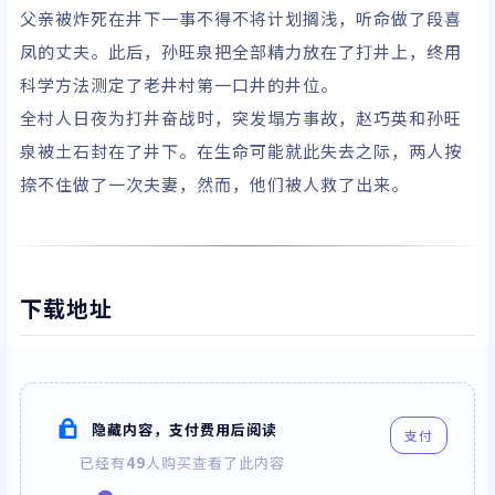
父亲被炸死在井下一事不得不将计划搁浅，听命做了段喜
凤的丈夫。此后，孙旺泉把全部精力放在了打井上，终用
科学方法测定了老井村第一口井的井位。
全村人日夜为打井奋战时，突发塌方事故，赵巧英和孙旺
泉被土石封在了井下。在生命可能就此失去之际，两人按
捺不住做了一次夫妻，然而，他们被人救了出来。
下载地址
隐藏内容，支付费用后阅读
支付
已经有
49
人购买查看了此内容